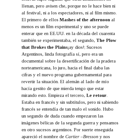
llenan, pero avisen che, porque no le hace bien ni
al festival, ni a los espectadores, ni al film mismo.
El primero de ellos
Mashes of the afternoon
al
menos es un film experimental y uno se puede
enterar que en EE.UU. en la década del cuarenta
también se experimentaba, el segundo,
The Plow
that Brokes the Plains
¡ay dios!; Sucesos
Argentinos, linda fotografía sí, pero era un
documental sobre la desertificación de la pradera
norteamericana, lo juro, hacia el final daba las
cifras y el nuevo programa gubernamental para
revertir la situación. El alemán al lado de mío
hacía gestito de que mierda tengo que estar
mirando esto. Empieza el tercero,
Le retour
.
Estaba en francés y sin subtítulos, pero ni sabiendo
francés se entendía de tan malo el sonido. Hubo
un segundo de duda cuando empezaron las
imágenes bélicas de la segunda guerra y pensamos
en otro sucesos argentinos. Por suerte enseguida
apareció el nombre de
Cartier –Bresson
y nos