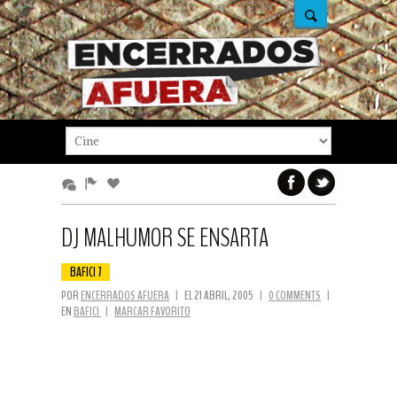
DJ MALHUMOR SE ENSARTA
BAFICI 7
POR
ENCERRADOS AFUERA
|
EL 21 ABRIL, 2005
|
0 COMMENTS
|
EN
BAFICI
|
MARCAR FAVORITO