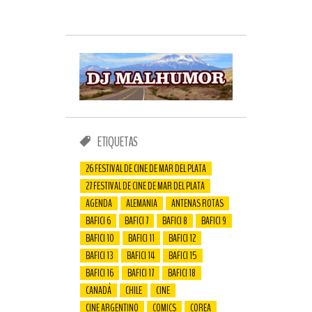
ETIQUETAS
26 FESTIVAL DE CINE DE MAR DEL PLATA
27 FESTIVAL DE CINE DE MAR DEL PLATA
AGENDA
ALEMANIA
ANTENAS ROTAS
BAFICI 6
BAFICI 7
BAFICI 8
BAFICI 9
BAFICI 10
BAFICI 11
BAFICI 12
BAFICI 13
BAFICI 14
BAFICI 15
BAFICI 16
BAFICI 17
BAFICI 18
CANADÁ
CHILE
CINE
CINE ARGENTINO
COMICS
COREA