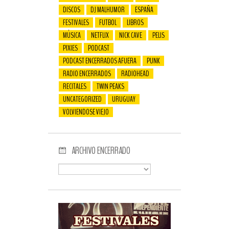
DISCOS
DJ MALHUMOR
ESPAÑA
FESTIVALES
FUTBOL
LIBROS
MÚSICA
NETFLIX
NICK CAVE
PELIS
PIXIES
PODCAST
PODCAST ENCERRADOS AFUERA
PUNK
RADIO ENCERRADOS
RADIOHEAD
RECITALES
TWIN PEAKS
UNCATEGORIZED
URUGUAY
VOLVIENDOSE VIEJO
ARCHIVO ENCERRADO