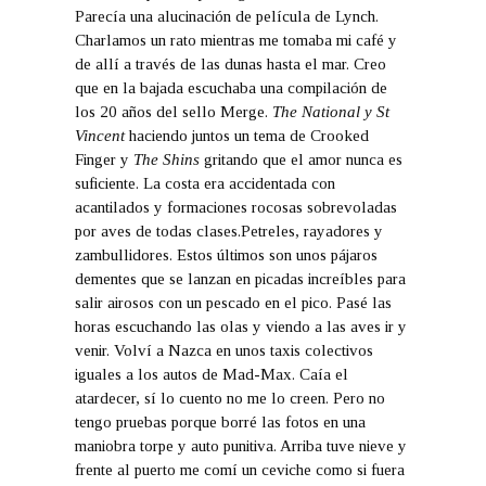
Parecía una alucinación de película de Lynch.
Charlamos un rato mientras me tomaba mi café y
de allí a través de las dunas hasta el mar. Creo
que en la bajada escuchaba una compilación de
los 20 años del sello Merge.
The National y St
Vincent
haciendo juntos un tema de Crooked
Finger y
The Shins
gritando que el amor nunca es
suficiente. La costa era accidentada con
acantilados y formaciones rocosas sobrevoladas
por aves de todas clases.Petreles, rayadores y
zambullidores. Estos últimos son unos pájaros
dementes que se lanzan en picadas increíbles para
salir airosos con un pescado en el pico. Pasé las
horas escuchando las olas y viendo a las aves ir y
venir. Volví a Nazca en unos taxis colectivos
iguales a los autos de Mad-Max. Caía el
atardecer, sí lo cuento no me lo creen. Pero no
tengo pruebas porque borré las fotos en una
maniobra torpe y auto punitiva. Arriba tuve nieve y
frente al puerto me comí un ceviche como si fuera