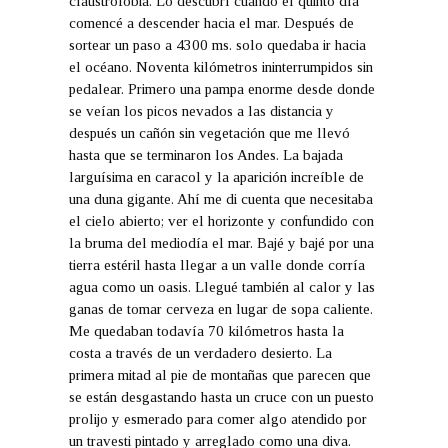
claustrofobia. Lo descubrí cuando el quinto día
comencé a descender hacia el mar. Después de
sortear un paso a 4300 ms. solo quedaba ir hacia
el océano. Noventa kilómetros ininterrumpidos sin
pedalear. Primero una pampa enorme desde donde
se veían los picos nevados a las distancia y
después un cañón sin vegetación que me llevó
hasta que se terminaron los Andes. La bajada
larguísima en caracol y la aparición increíble de
una duna gigante. Ahí me di cuenta que necesitaba
el cielo abierto; ver el horizonte y confundido con
la bruma del mediodía el mar. Bajé y bajé por una
tierra estéril hasta llegar a un valle donde corría
agua como un oasis. Llegué también al calor y las
ganas de tomar cerveza en lugar de sopa caliente.
Me quedaban todavía 70 kilómetros hasta la
costa a través de un verdadero desierto. La
primera mitad al pie de montañas que parecen que
se están desgastando hasta un cruce con un puesto
prolijo y esmerado para comer algo atendido por
un travesti pintado y arreglado como una diva.