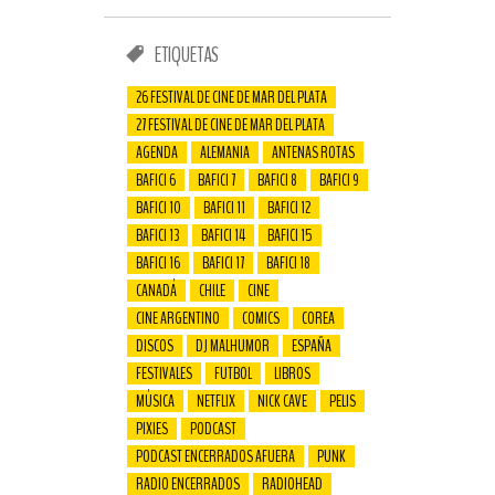
ETIQUETAS
26 FESTIVAL DE CINE DE MAR DEL PLATA
27 FESTIVAL DE CINE DE MAR DEL PLATA
AGENDA
ALEMANIA
ANTENAS ROTAS
BAFICI 6
BAFICI 7
BAFICI 8
BAFICI 9
BAFICI 10
BAFICI 11
BAFICI 12
BAFICI 13
BAFICI 14
BAFICI 15
BAFICI 16
BAFICI 17
BAFICI 18
CANADÁ
CHILE
CINE
CINE ARGENTINO
COMICS
COREA
DISCOS
DJ MALHUMOR
ESPAÑA
FESTIVALES
FUTBOL
LIBROS
MÚSICA
NETFLIX
NICK CAVE
PELIS
PIXIES
PODCAST
PODCAST ENCERRADOS AFUERA
PUNK
RADIO ENCERRADOS
RADIOHEAD