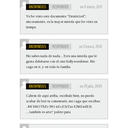
ANONYMOUS
RESPONDER
on 11 enero, 2011
Yo he visto este documento "Destricted";
sinceramente, es la mayor mierda que he visto en
tiempo.
ANONYMOUS
RESPONDER
on 17 enero, 2010
No sabes nada de nada... Eres una mierda que le
gusta deleitarse con el cine hollywoodense. Me
cago en ti, y en toda tu familia.
ANONYMOUS
RESPONDER
on 29 julio, 2009
Cabron de aquí arriba, escribale bien, no puedo
acabar de leer tu comentario, me caga que escribas
..MI bROThEr NO nEcESiTas ENtEndER
....también es arte? jodete puta