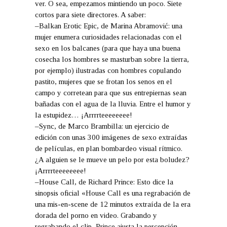
ver. O sea, empezamos mintiendo un poco. Siete
cortos para siete directores. A saber:
–
Balkan Erotic Epic
, de Marina Abramović: una
mujer enumera curiosidades relacionadas con el
sexo en los balcanes (para que haya una buena
cosecha los hombres se masturban sobre la tierra,
por ejemplo) ilustradas con hombres copulando
pastito, mujeres que se frotan los senos en el
campo y corretean para que sus entrepiernas sean
bañadas con el agua de la lluvia. Entre el humor y
la estupidez… ¡Arrrrteeeeeeee!
–
Sync
, de Marco Brambilla: un ejercicio de
edición con unas 300 imágenes de sexo extraídas
de películas, en plan bombardeo visual rítmico.
¿A alguien se le mueve un pelo por esta boludez?
¡Arrrrteeeeeeee!
–
House Call
, de Richard Prince: Esto dice la
sinopsis oficial «
House Call
es una regrabación de
una mis-en-scene de 12 minutos extraída de la era
dorada del porno en video. Grabando y
regrabando el clip, Prince ajusta la percepción