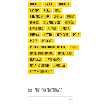
BAFICI 16
BAFICI 17
BAFICI 18
CANADÁ
CHILE
CINE
CINE ARGENTINO
COMICS
COREA
DISCOS
DJ MALHUMOR
ESPAÑA
FESTIVALES
FUTBOL
LIBROS
MÚSICA
NETFLIX
NICK CAVE
PELIS
PIXIES
PODCAST
PODCAST ENCERRADOS AFUERA
PUNK
RADIO ENCERRADOS
RADIOHEAD
RECITALES
TWIN PEAKS
UNCATEGORIZED
URUGUAY
VOLVIENDOSE VIEJO
ARCHIVO ENCERRADO