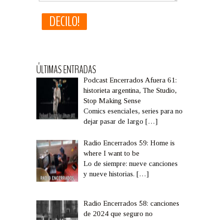
ÚLTIMAS ENTRADAS
Podcast Encerrados Afuera 61:
historieta argentina, The Studio,
Stop Making Sense
Comics esenciales, series para no
dejar pasar de largo
[…]
Radio Encerrados 59: Home is
where I want to be
Lo de siempre: nueve canciones
y nueve historias.
[…]
Radio Encerrados 58: canciones
de 2024 que seguro no