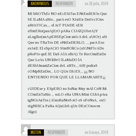
ANONYMOUS
RESPONDER
on 28 julio, 2009
MI bROThEr NO nEcESiTas ENtEndER lo Que
SE lLaMA aRte,., parA esO XIstEn DerIvcIOns
aRtIsTICas,.,. el ArT PUeDE sER
efImERo(pasAjErO pARa CUAlQUIerA)Y
aLogIko(unA pERSEpCion unIcA deL aUtOr) aSi
Que no TRaTes DE eNtEnDERLO, ,., parA Eso
exIstE El eSpACiO SImBOliCo (sIGNiFIcADo
pRoPIo quE lE DaS A lA oBrA) Te RecOmiEnDo
Que LeAs UN liBrO lLaMaDO lA
dEShUmaniZaCion deL aRTe,., AHI podraS
cOMpREnDer,., LO QUe DIcES,., ¡¡¡ NO
ENTIENDO POR QUE LE LLAMAN ARTE¡¡
cUIDEse y ESpERO no SoNar Muy mAl CoN Mi
COmEnTaRio ,., soLO eRa UNA MIni GUiA pAra
igNOrAnTes ( iGnoRaNteS nO eS oFeNsA,. esO
sIgNIfiCa PaRa AQuLloS qUe DEsCOnocen
Algo)
MILTON
RESPONDER
on 6 mayo, 2009