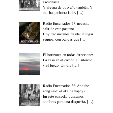
escuchaste
Y alguna de otro año también. Y
mucha pachorra indie,
[…]
Radio Encerrados 57: necesito
salir de este pantano
Hoy transmitimos desde un lugar
seguro, con bandas que
[…]
El horizonte en todas direcciones
La casa en el campo. El silencio
y el fuego. Un día
[…]
Radio Encerrados 56: And the
song said: «Let’s be happy»
En este episodio buscamos
nombres para una disquería,
[…]