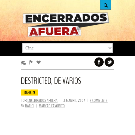
DESTRICTED, DE VARIOS
BAFICI 9
POR
ENCERRADOS AFUERA
|
EL 6 ABRIL, 2007
|
9 COMMENTS
|
EN
BAFICI
|
MARCAR FAVORITO