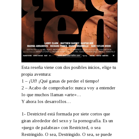
Esta reseña viene con dos posibles inicios, elige tu
propia aventura:
1 – ¡Uf! ¡Qué ganas de perder el tiempo!
2 – Acabo de comprobarlo: nunca voy a entender
lo que muchos llaman «arte»…
Y ahora los desarrollos…
1-
Destricted
está formada por siete cortos que
giran alrededor del sexo y la pornografía. Es un
«juego de palabras» con Restricted, o sea
Restringido. O sea, Destringido. O sea, se puede