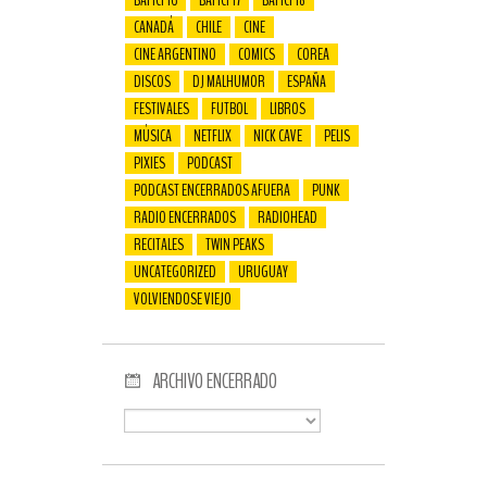
BAFICI 16
BAFICI 17
BAFICI 18
CANADÁ
CHILE
CINE
CINE ARGENTINO
COMICS
COREA
DISCOS
DJ MALHUMOR
ESPAÑA
FESTIVALES
FUTBOL
LIBROS
MÚSICA
NETFLIX
NICK CAVE
PELIS
PIXIES
PODCAST
PODCAST ENCERRADOS AFUERA
PUNK
RADIO ENCERRADOS
RADIOHEAD
RECITALES
TWIN PEAKS
UNCATEGORIZED
URUGUAY
VOLVIENDOSE VIEJO
ARCHIVO ENCERRADO