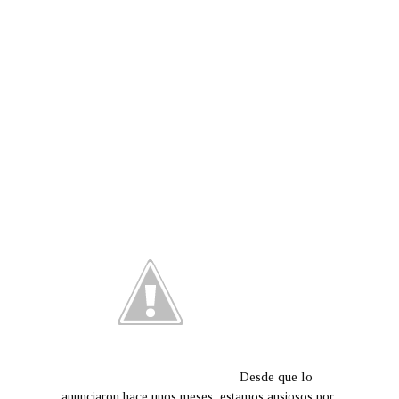
Desde que lo
anunciaron hace unos meses, estamos ansiosos por