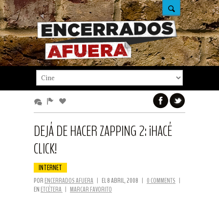
DEJÁ DE HACER ZAPPING 2: ¡HACÉ
CLICK!
INTERNET
POR
ENCERRADOS AFUERA
|
EL 8 ABRIL, 2008
|
0 COMMENTS
|
EN
ETCÉTERA
|
MARCAR FAVORITO