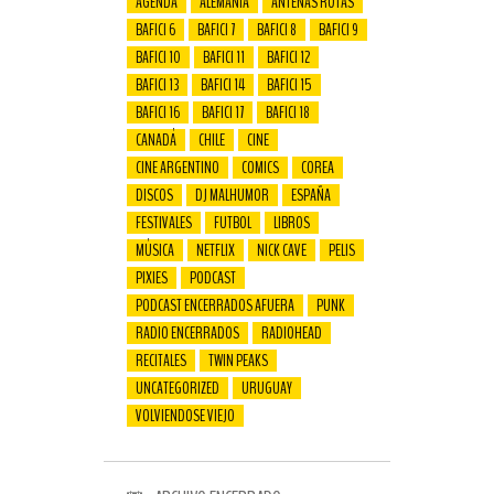
AGENDA
ALEMANIA
ANTENAS ROTAS
BAFICI 6
BAFICI 7
BAFICI 8
BAFICI 9
BAFICI 10
BAFICI 11
BAFICI 12
BAFICI 13
BAFICI 14
BAFICI 15
BAFICI 16
BAFICI 17
BAFICI 18
CANADÁ
CHILE
CINE
CINE ARGENTINO
COMICS
COREA
DISCOS
DJ MALHUMOR
ESPAÑA
FESTIVALES
FUTBOL
LIBROS
MÚSICA
NETFLIX
NICK CAVE
PELIS
PIXIES
PODCAST
PODCAST ENCERRADOS AFUERA
PUNK
RADIO ENCERRADOS
RADIOHEAD
RECITALES
TWIN PEAKS
UNCATEGORIZED
URUGUAY
VOLVIENDOSE VIEJO