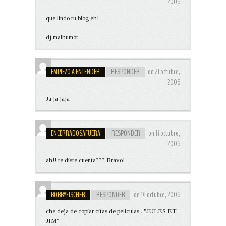
2006
que lindo tu blog eh!
dj malhumor
EMPIEZO A ENTENDER
RESPONDER
on 21 octubre,
2006
Ja ja jaja
ENCERRADOSAFUERA
RESPONDER
on 17 octubre,
2006
ah!! te diste cuenta??? Bravo!
BOBBYFISCHER
RESPONDER
on 14 octubre, 2006
che deja de copiar citas de peliculas..."JULES ET
JIM"