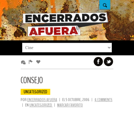
CONSEJO
UNCATEGORIZED
POR
ENCERRADOS AFUERA
|
EL 5 OCTUBRE, 2006
|
4 COMMENTS
|
EN
UNCATEGORIZED
|
MARCAR FAVORITO