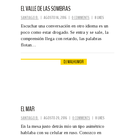
EL VALLE DE LAS SOMBRAS
SANTIAGO B.
|
AGOSTO 14, 2016
|
0 COMMENTS
|
8 LIKES
Escuchar una conversación en otro idioma es un
poco como estar drogado. Se entra y se sale, la
comprensión llega con retardo, las palabras
flotan…
DJ MALHUMOR
EL MAR
SANTIAGO B.
|
AGOSTO 20, 2016
|
0 COMMENTS
|
8 LIKES
En la mesa justo detrás mío un tipo asimétrico
hablaba con su celular en ruso. Conozco en