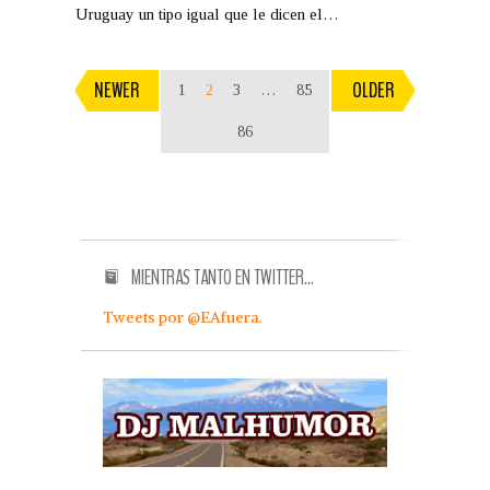
Uruguay un tipo igual que le dicen el…
NEWER
OLDER
1
2
3
…
85
86
MIENTRAS TANTO EN TWITTER…
Tweets por @EAfuera.