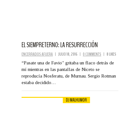
EL SIEMPRETERNO: LA RESURRECCIÓN
ENCERRADOS AFUERA
|
JULIO 18, 2016
|
0 COMMENTS
|
8 LIKES
“Pasate una de Favio” gritaba un flaco detrás de
mí mientras en las pantallas de Niceto se
reproducía Nosferatu, de Murnau. Sergio Rotman
estaba decidido…
DJ MALHUMOR