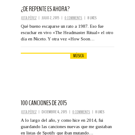
¿DE REPENTE ES AHORA?
JOTA PÉREZ
|
JULIO 2, 2015
|
0 COMMENTS
|
8 LIKES
Qué bueno escaparse un rato a 1987. Eso fue
escuchar en vivo «The Headmaster Ritual» el otro
día en Niceto. Y otra vez «How Soon…
MÚSICA
100 CANCIONES DE 2015
JOTA PÉREZ
|
DICIEMBRE 4, 2015
|
0 COMMENTS
|
8 LIKES
A lo largo del año, y como hice en 2014, fui
guardando las canciones nuevas que me gustaban
en listas de Spotify que iban mutando…