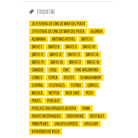
ETIQUETAS
26 FESTIVAL DE CINE DE MAR DEL PLATA
27 FESTIVAL DE CINE DE MAR DEL PLATA
AGENDA
ALEMANIA
ANTENAS ROTAS
BAFICI 6
BAFICI 7
BAFICI 8
BAFICI 9
BAFICI 10
BAFICI 11
BAFICI 12
BAFICI 13
BAFICI 14
BAFICI 15
BAFICI 16
BAFICI 17
BAFICI 18
CANADÁ
CHILE
CINE
CINE ARGENTINO
COMICS
COREA
DISCOS
DJ MALHUMOR
ESPAÑA
FESTIVALES
FUTBOL
LIBROS
MÚSICA
NETFLIX
NICK CAVE
PELIS
PIXIES
PODCAST
PODCAST ENCERRADOS AFUERA
PUNK
RADIO ENCERRADOS
RADIOHEAD
RECITALES
TWIN PEAKS
UNCATEGORIZED
URUGUAY
VOLVIENDOSE VIEJO