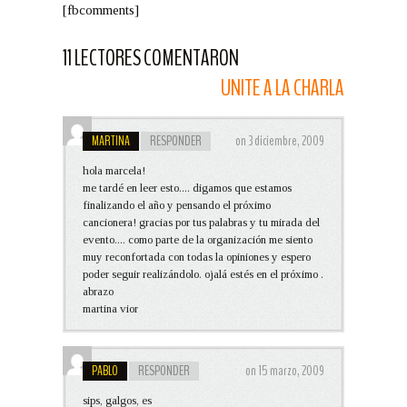
[fbcomments]
11 LECTORES COMENTARON
UNITE A LA CHARLA
MARTINA
RESPONDER
on 3 diciembre, 2009
hola marcela!
me tardé en leer esto.... digamos que estamos
finalizando el año y pensando el próximo
cancionera! gracias por tus palabras y tu mirada del
evento.... como parte de la organización me siento
muy reconfortada con todas la opiniones y espero
poder seguir realizándolo. ojalá estés en el próximo .
abrazo
martina vior
PABLO
RESPONDER
on 15 marzo, 2009
sips, galgos, es