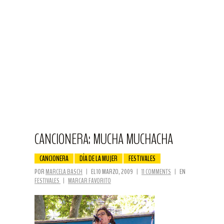
CANCIONERA: MUCHA MUCHACHA
CANCIONERA
DÍA DE LA MUJER
FESTIVALES
POR
MARCELA BASCH
|
EL 10 MARZO, 2009
|
11 COMMENTS
|
EN
FESTIVALES
|
MARCAR FAVORITO