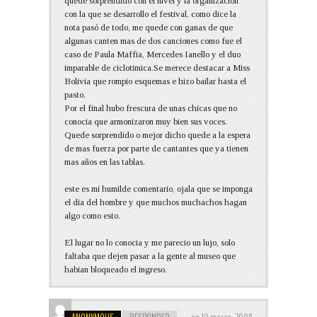
quede sorprendido con el nivel y la organizacion
con la que se desarrollo el festival, como dice la
nota pasó de todo, me quede con ganas de que
algunas canten mas de dos canciones como fue el
caso de Paula Maffia, Mercedes Ianello y el duo
imparable de ciclotimica.Se merece destacar a Miss
Bolivia que rompio esquemas e hizo bailar hasta el
pasto.
Por el final hubo frescura de unas chicas que no
conocia que armonizaron muy bien sus voces.
Quede sorprendido o mejor dicho quede a la espera
de mas fuerza por parte de cantantes que ya tienen
mas años en las tablas.
este es mi humilde comentario, ojala que se imponga
el dia del hombre y que muchos muchachos hagan
algo como esto.
El lugar no lo conocia y me parecio un lujo, solo
faltaba que dejen pasar a la gente al museo que
habian bloqueado el ingreso.