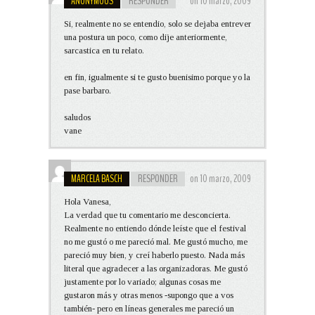
ANONYMOUS
RESPONDER
on 10 marzo, 2009
Si, realmente no se entendio, solo se dejaba entrever
una postura un poco, como dije anteriormente,
sarcastica en tu relato.
en fin, igualmente si te gusto buenisimo porque yo la
pase barbaro.
saludos
vane
MARCELA BASCH
RESPONDER
on 10 marzo, 2009
Hola Vanesa,
La verdad que tu comentario me desconcierta.
Realmente no entiendo dónde leíste que el festival
no me gustó o me pareció mal. Me gustó mucho, me
pareció muy bien, y creí haberlo puesto. Nada más
literal que agradecer a las organizadoras. Me gustó
justamente por lo variado; algunas cosas me
gustaron más y otras menos -supongo que a vos
también- pero en líneas generales me pareció un