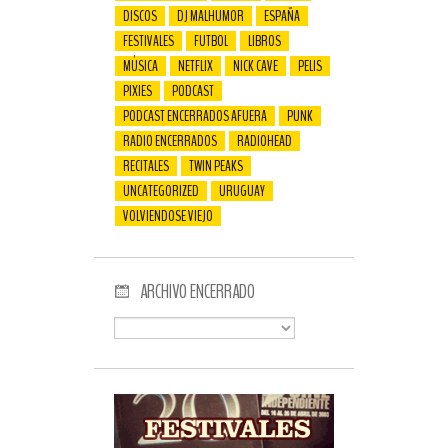
DISCOS
DJ MALHUMOR
ESPAÑA
FESTIVALES
FUTBOL
LIBROS
MÚSICA
NETFLIX
NICK CAVE
PELIS
PIXIES
PODCAST
PODCAST ENCERRADOS AFUERA
PUNK
RADIO ENCERRADOS
RADIOHEAD
RECITALES
TWIN PEAKS
UNCATEGORIZED
URUGUAY
VOLVIENDOSE VIEJO
ARCHIVO ENCERRADO