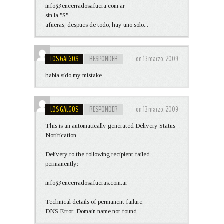
info@encerradosafuera.com.ar
sin la "S"
afueras, despues de todo, hay uno solo...
LOS GALGOS
RESPONDER
on 13 marzo, 2009
habia sido my mistake
LOS GALGOS
RESPONDER
on 13 marzo, 2009
This is an automatically generated Delivery Status
Notification
Delivery to the following recipient failed
permanently:
info@encerradosafueras.com.ar
Technical details of permanent failure:
DNS Error: Domain name not found