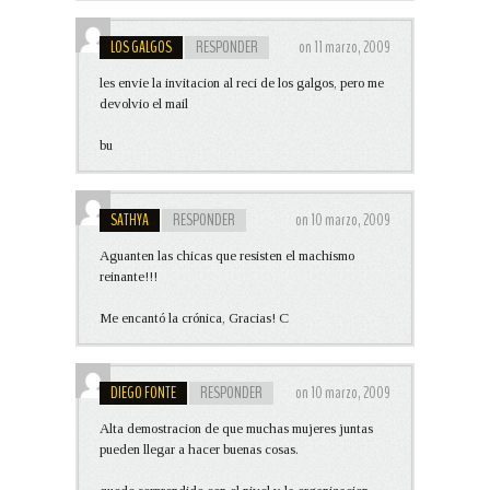
LOS GALGOS
RESPONDER
on 11 marzo, 2009
les envie la invitacion al reci de los galgos, pero me
devolvio el mail
bu
SATHYA
RESPONDER
on 10 marzo, 2009
Aguanten las chicas que resisten el machismo
reinante!!!
Me encantó la crónica, Gracias! C
DIEGO FONTE
RESPONDER
on 10 marzo, 2009
Alta demostracion de que muchas mujeres juntas
pueden llegar a hacer buenas cosas.