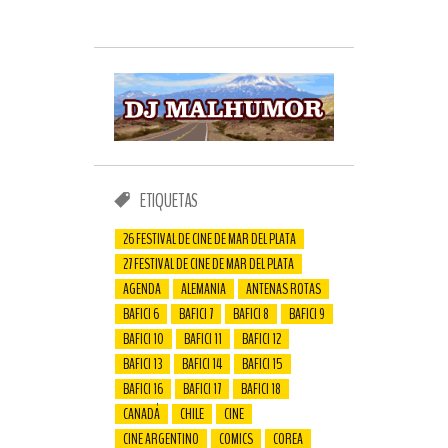
ETIQUETAS
26 FESTIVAL DE CINE DE MAR DEL PLATA
27 FESTIVAL DE CINE DE MAR DEL PLATA
AGENDA
ALEMANIA
ANTENAS ROTAS
BAFICI 6
BAFICI 7
BAFICI 8
BAFICI 9
BAFICI 10
BAFICI 11
BAFICI 12
BAFICI 13
BAFICI 14
BAFICI 15
BAFICI 16
BAFICI 17
BAFICI 18
CANADÁ
CHILE
CINE
CINE ARGENTINO
COMICS
COREA