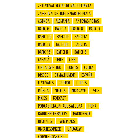
26 FESTIVAL DE CINE DE MAR DEL PLATA
27 FESTIVAL DE CINE DE MAR DEL PLATA
AGENDA
ALEMANIA
ANTENAS ROTAS
BAFICI 6
BAFICI 7
BAFICI 8
BAFICI 9
BAFICI 10
BAFICI 11
BAFICI 12
BAFICI 13
BAFICI 14
BAFICI 15
BAFICI 16
BAFICI 17
BAFICI 18
CANADÁ
CHILE
CINE
CINE ARGENTINO
COMICS
COREA
DISCOS
DJ MALHUMOR
ESPAÑA
FESTIVALES
FUTBOL
LIBROS
MÚSICA
NETFLIX
NICK CAVE
PELIS
PIXIES
PODCAST
PODCAST ENCERRADOS AFUERA
PUNK
RADIO ENCERRADOS
RADIOHEAD
RECITALES
TWIN PEAKS
UNCATEGORIZED
URUGUAY
VOLVIENDOSE VIEJO