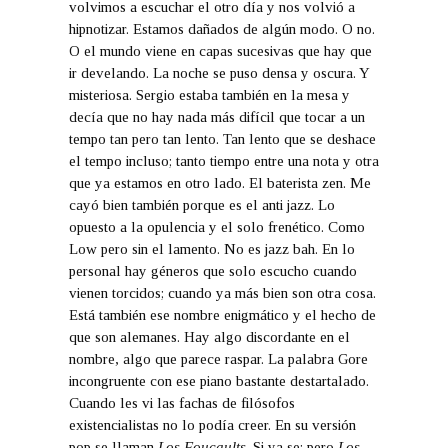
volvimos a escuchar el otro día y nos volvió a
hipnotizar. Estamos dañados de algún modo. O no.
O el mundo viene en capas sucesivas que hay que
ir develando. La noche se puso densa y oscura. Y
misteriosa. Sergio estaba también en la mesa y
decía que no hay nada más difícil que tocar a un
tempo tan pero tan lento. Tan lento que se deshace
el tempo incluso; tanto tiempo entre una nota y otra
que ya estamos en otro lado. El baterista zen. Me
cayó bien también porque es el anti jazz. Lo
opuesto a la opulencia y el solo frenético. Como
Low pero sin el lamento. No es jazz bah. En lo
personal hay géneros que solo escucho cuando
vienen torcidos; cuando ya más bien son otra cosa.
Está también ese nombre enigmático y el hecho de
que son alemanes. Hay algo discordante en el
nombre, algo que parece raspar. La palabra Gore
incongruente con ese piano bastante destartalado.
Cuando les vi las fachas de filósofos
existencialistas no lo podía creer. En su versión
pop se llaman
Los Foucaults
. Si ya se; pero
Los