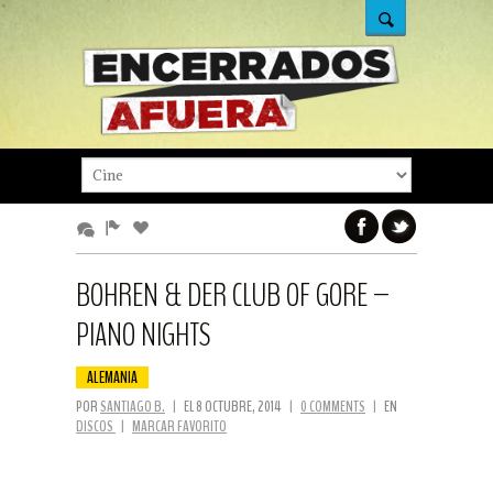
BOHREN & DER CLUB OF GORE –
PIANO NIGHTS
ALEMANIA
POR
SANTIAGO B.
|
EL 8 OCTUBRE, 2014
|
0 COMMENTS
|
EN
DISCOS
|
MARCAR FAVORITO