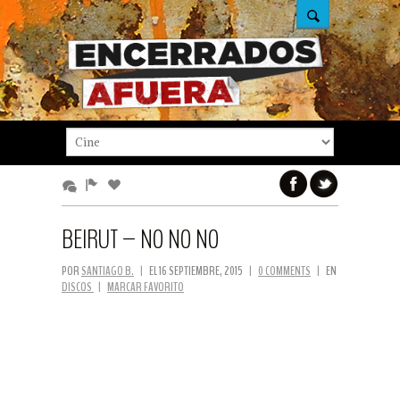
BEIRUT – NO NO NO
POR
SANTIAGO B.
|
EL 16 SEPTIEMBRE, 2015
|
0 COMMENTS
|
EN
DISCOS
|
MARCAR FAVORITO