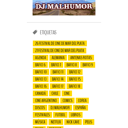
ETIQUETAS
26 FESTIVAL DE CINE DE MAR DEL PLATA
27 FESTIVAL DE CINE DE MAR DEL PLATA
AGENDA
ALEMANIA
ANTENAS ROTAS
BAFICI 6
BAFICI 7
BAFICI 8
BAFICI 9
BAFICI 10
BAFICI 11
BAFICI 12
BAFICI 13
BAFICI 14
BAFICI 15
BAFICI 16
BAFICI 17
BAFICI 18
CANADÁ
CHILE
CINE
CINE ARGENTINO
COMICS
COREA
DISCOS
DJ MALHUMOR
ESPAÑA
FESTIVALES
FUTBOL
LIBROS
MÚSICA
NETFLIX
NICK CAVE
PELIS