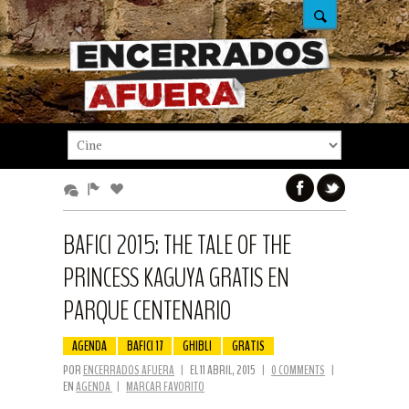
BAFICI 2015: THE TALE OF THE
PRINCESS KAGUYA GRATIS EN
PARQUE CENTENARIO
AGENDA
BAFICI 17
GHIBLI
GRATIS
POR
ENCERRADOS AFUERA
|
EL 11 ABRIL, 2015
|
0 COMMENTS
|
EN
AGENDA
|
MARCAR FAVORITO