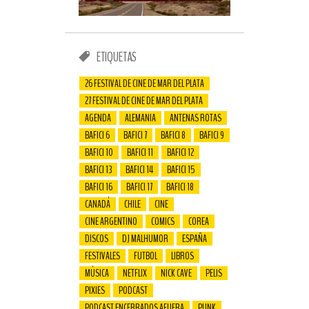
ETIQUETAS
26 FESTIVAL DE CINE DE MAR DEL PLATA
27 FESTIVAL DE CINE DE MAR DEL PLATA
AGENDA
ALEMANIA
ANTENAS ROTAS
BAFICI 6
BAFICI 7
BAFICI 8
BAFICI 9
BAFICI 10
BAFICI 11
BAFICI 12
BAFICI 13
BAFICI 14
BAFICI 15
BAFICI 16
BAFICI 17
BAFICI 18
CANADÁ
CHILE
CINE
CINE ARGENTINO
COMICS
COREA
DISCOS
DJ MALHUMOR
ESPAÑA
FESTIVALES
FUTBOL
LIBROS
MÚSICA
NETFLIX
NICK CAVE
PELIS
PIXIES
PODCAST
PODCAST ENCERRADOS AFUERA
PUNK