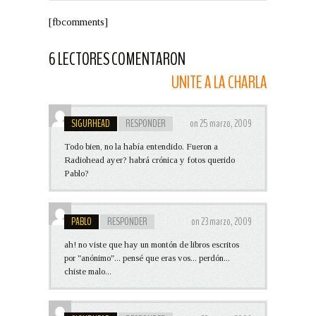
[fbcomments]
6 LECTORES COMENTARON
UNITE A LA CHARLA
SIGURHEAD
RESPONDER
on 25 marzo, 2009
Todo bien, no la había entendido. Fueron a
Radiohead ayer? habrá crónica y fotos querido
Pablo?
PABLO
RESPONDER
on 23 marzo, 2009
ah! no viste que hay un montón de libros escritos
por "anónimo"... pensé que eras vos... perdón...
chiste malo...