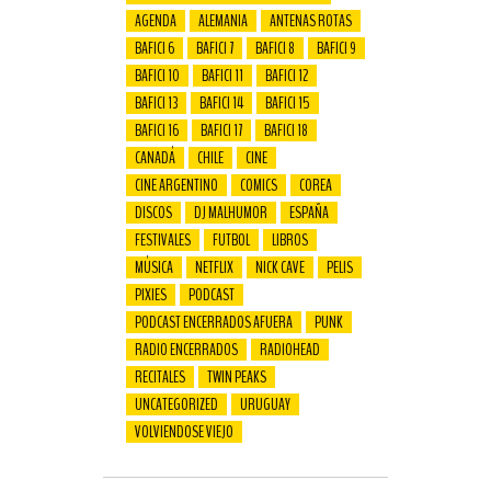
AGENDA
ALEMANIA
ANTENAS ROTAS
BAFICI 6
BAFICI 7
BAFICI 8
BAFICI 9
BAFICI 10
BAFICI 11
BAFICI 12
BAFICI 13
BAFICI 14
BAFICI 15
BAFICI 16
BAFICI 17
BAFICI 18
CANADÁ
CHILE
CINE
CINE ARGENTINO
COMICS
COREA
DISCOS
DJ MALHUMOR
ESPAÑA
FESTIVALES
FUTBOL
LIBROS
MÚSICA
NETFLIX
NICK CAVE
PELIS
PIXIES
PODCAST
PODCAST ENCERRADOS AFUERA
PUNK
RADIO ENCERRADOS
RADIOHEAD
RECITALES
TWIN PEAKS
UNCATEGORIZED
URUGUAY
VOLVIENDOSE VIEJO