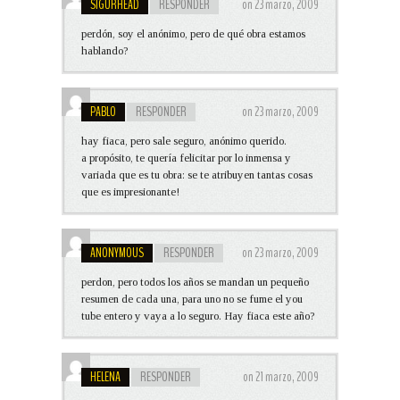
SIGURHEAD
RESPONDER
on 23 marzo, 2009
perdón, soy el anónimo, pero de qué obra estamos
hablando?
PABLO
RESPONDER
on 23 marzo, 2009
hay fiaca, pero sale seguro, anónimo querido.
a propósito, te quería felicitar por lo inmensa y
variada que es tu obra: se te atribuyen tantas cosas
que es impresionante!
ANONYMOUS
RESPONDER
on 23 marzo, 2009
perdon, pero todos los años se mandan un pequeño
resumen de cada una, para uno no se fume el you
tube entero y vaya a lo seguro. Hay fiaca este año?
HELENA
RESPONDER
on 21 marzo, 2009