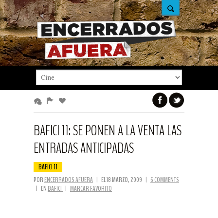
BAFICI 11: SE PONEN A LA VENTA LAS
ENTRADAS ANTICIPADAS
BAFICI 11
POR
ENCERRADOS AFUERA
|
EL 18 MARZO, 2009
|
6 COMMENTS
|
EN
BAFICI
|
MARCAR FAVORITO