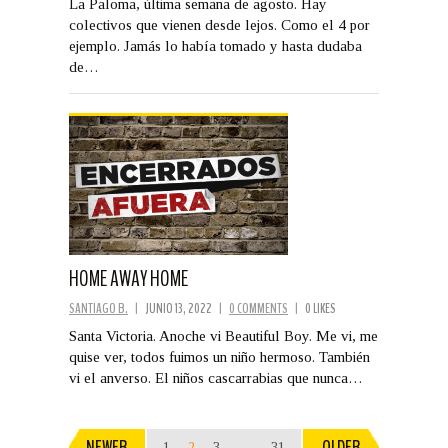
La Paloma, última semana de agosto. Hay
colectivos que vienen desde lejos. Como el 4 por
ejemplo. Jamás lo había tomado y hasta dudaba
de…
HOME AWAY HOME
SANTIAGO B.
|
JUNIO 13, 2022
|
0 COMMENTS
|
0 LIKES
Santa Victoria. Anoche vi Beautiful Boy. Me vi, me
quise ver, todos fuimos un niño hermoso. También
vi el anverso. El niños cascarrabias que nunca…
NEWER
OLDER
1
2
3
…
31