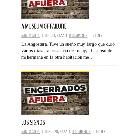
A MUSEUM OF FAILURE
SANTIAGO B.
|
JULIO 3, 2022
|
0 COMMENTS
|
0 LIKES
La Angostura. Tuve un sueño muy largo que duró
varios días. La presencia de Jonny, el esposo de
mi hermana en la otra habitación me…
LOS SIGNOS
SANTIAGO B.
|
JUNIO 28, 2022
|
0 COMMENTS
|
0 LIKES