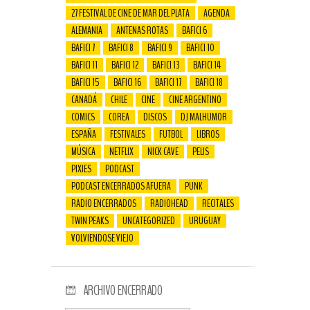
27 FESTIVAL DE CINE DE MAR DEL PLATA
AGENDA
ALEMANIA
ANTENAS ROTAS
BAFICI 6
BAFICI 7
BAFICI 8
BAFICI 9
BAFICI 10
BAFICI 11
BAFICI 12
BAFICI 13
BAFICI 14
BAFICI 15
BAFICI 16
BAFICI 17
BAFICI 18
CANADÁ
CHILE
CINE
CINE ARGENTINO
COMICS
COREA
DISCOS
DJ MALHUMOR
ESPAÑA
FESTIVALES
FUTBOL
LIBROS
MÚSICA
NETFLIX
NICK CAVE
PELIS
PIXIES
PODCAST
PODCAST ENCERRADOS AFUERA
PUNK
RADIO ENCERRADOS
RADIOHEAD
RECITALES
TWIN PEAKS
UNCATEGORIZED
URUGUAY
VOLVIENDOSE VIEJO
ARCHIVO ENCERRADO