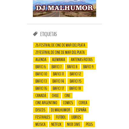
ETIQUETAS
26 FESTIVAL DE CINE DE MAR DEL PLATA
27 FESTIVAL DE CINE DE MAR DEL PLATA
AGENDA
ALEMANIA
ANTENAS ROTAS
BAFICI 6
BAFICI 7
BAFICI 8
BAFICI 9
BAFICI 10
BAFICI 11
BAFICI 12
BAFICI 13
BAFICI 14
BAFICI 15
BAFICI 16
BAFICI 17
BAFICI 18
CANADÁ
CHILE
CINE
CINE ARGENTINO
COMICS
COREA
DISCOS
DJ MALHUMOR
ESPAÑA
FESTIVALES
FUTBOL
LIBROS
MÚSICA
NETFLIX
NICK CAVE
PELIS