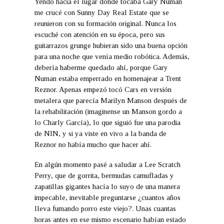
Yendo hacia el lugar donde tocaba Gary Numan
me crucé con Sunny Day Real Estate que se
reunieron con su formación original. Nunca los
escuché con atención en su época, pero sus
guitarrazos grunge hubieran sido una buena opción
para una noche que venía medio robótica. Además,
debería haberme quedado ahí, porque Gary
Numan estaba emperrado en homenajear a Trent
Reznor. Apenas empezó tocó Cars en versión
metalera que parecía Marilyn Manson después de
la rehabilitación (imaginense un Manson gordo a
lo Charly García), lo que siguió fue una parodia
de NIN, y si ya viste en vivo a la banda de
Reznor no había mucho que hacer ahí.
En algún momento pasé a saludar a Lee Scratch
Perry, que de gorrita, bermudas camufladas y
zapatillas gigantes hacía lo suyo de una manera
impecable, inevitable preguntarse ¿cuantos años
lleva fumando porro este viejo?. Unas cuantas
horas antes en ese mismo escenario habían estado