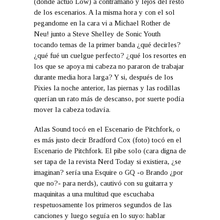
(donde actuó Low) a contramano y lejos del resto
de los escenarios. A la misma hora y con el sol
pegandome en la cara vi a Michael Rother de
Neu! junto a Steve Shelley de Sonic Youth
tocando temas de la primer banda ¿qué decirles?
¿qué fué un cuelgue perfecto? ¿qué los resortes en
los que se apoya mi cabeza no pararon de trabajar
durante media hora larga? Y si, después de los
Pixies la noche anterior, las piernas y las rodillas
querían un rato más de descanso, por suerte podía
mover la cabeza todavía.
Atlas Sound tocó en el Escenario de Pitchfork, o
es más justo decir Bradford Cox (foto) tocó en el
Escenario de Pitchfork. El pibe solo (cara digna de
ser tapa de la revista Nerd Today si existiera, ¿se
imaginan? sería una Esquire o GQ -o Brando ¿por
que no?- para nerds), cautivó con su guitarra y
maquinitas a una multitud que escuchaba
respetuosamente los primeros segundos de las
canciones y luego seguía en lo suyo: hablar