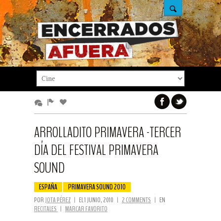
ARROLLADITO PRIMAVERA -TERCER
DÍA DEL FESTIVAL PRIMAVERA
SOUND
ESPAÑA
PRIMAVERA SOUND 2010
POR
JOTA PÉREZ
|
EL 1 JUNIO, 2010
|
2 COMMENTS
|
EN
RECITALES
|
MARCAR FAVORITO