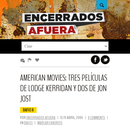
AMERICAN MOVIES: TRES PELÍCULAS
DE LODGE KERRIDAN Y DOS DE JON
JOST
BAFICI 8
POR
ENCERRADOS AFUERA
|
EL 19 ABRIL, 2006
|
0 COMMENTS
|
EN
BAFICI
|
MARCAR FAVORITO