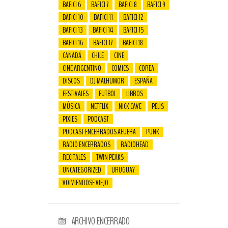
BAFICI 6
BAFICI 7
BAFICI 8
BAFICI 9
BAFICI 10
BAFICI 11
BAFICI 12
BAFICI 13
BAFICI 14
BAFICI 15
BAFICI 16
BAFICI 17
BAFICI 18
CANADÁ
CHILE
CINE
CINE ARGENTINO
COMICS
COREA
DISCOS
DJ MALHUMOR
ESPAÑA
FESTIVALES
FUTBOL
LIBROS
MÚSICA
NETFLIX
NICK CAVE
PELIS
PIXIES
PODCAST
PODCAST ENCERRADOS AFUERA
PUNK
RADIO ENCERRADOS
RADIOHEAD
RECITALES
TWIN PEAKS
UNCATEGORIZED
URUGUAY
VOLVIENDOSE VIEJO
ARCHIVO ENCERRADO