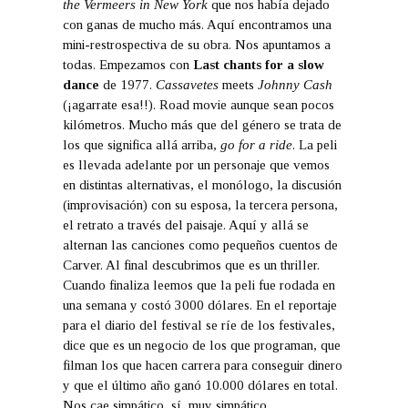
the Vermeers in New York
que nos había dejado
con ganas de mucho más. Aquí encontramos una
mini-restrospectiva de su obra. Nos apuntamos a
todas. Empezamos con
Last chants for a slow
dance
de 1977.
Cassavetes
meets
Johnny Cash
(¡agarrate esa!!). Road movie aunque sean pocos
kilómetros. Mucho más que del género se trata de
los que significa allá arriba,
go for a ride
. La peli
es llevada adelante por un personaje que vemos
en distintas alternativas, el monólogo, la discusión
(improvisación) con su esposa, la tercera persona,
el retrato a través del paisaje. Aquí y allá se
alternan las canciones como pequeños cuentos de
Carver. Al final descubrimos que es un thriller.
Cuando finaliza leemos que la peli fue rodada en
una semana y costó 3000 dólares. En el reportaje
para el diario del festival se ríe de los festivales,
dice que es un negocio de los que programan, que
filman los que hacen carrera para conseguir dinero
y que el último año ganó 10.000 dólares en total.
Nos cae simpático, sí, muy simpático.