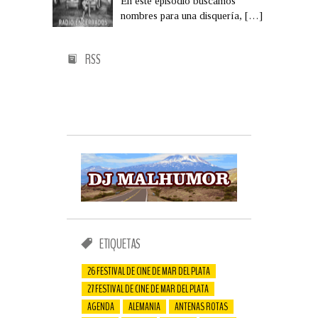
En este episodio buscamos
nombres para una disquería,
[…]
RSS
ETIQUETAS
26 FESTIVAL DE CINE DE MAR DEL PLATA
27 FESTIVAL DE CINE DE MAR DEL PLATA
AGENDA
ALEMANIA
ANTENAS ROTAS