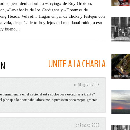
 todos, pero denles bola a «Crying» de Roy Orbison,
on, «Lovefool» de los Cardigans y «Dreams» de
ing Heads, Velvet… Hagan un par de clicks y festejen con
 La vida, después de todo y lejos del mundanal ruido, a eso
 muy bueno…
UNITE A LA CHARLA
ON
on 14 agosto, 2008
e permanencia en el nacional esta noche para escuchar a krantz?
el pibe que lo acompaña. ahora me lo pienso un poco mejor. gracias
on 7 agosto, 2008