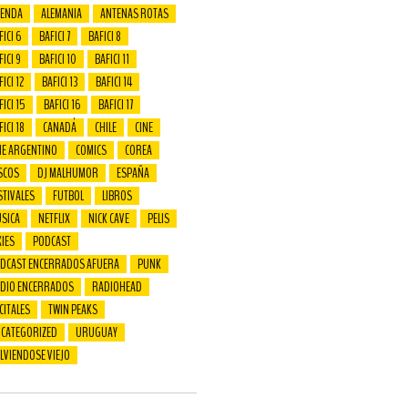
ENDA
ALEMANIA
ANTENAS ROTAS
FICI 6
BAFICI 7
BAFICI 8
FICI 9
BAFICI 10
BAFICI 11
ICI 12
BAFICI 13
BAFICI 14
FICI 15
BAFICI 16
BAFICI 17
FICI 18
CANADÁ
CHILE
CINE
NE ARGENTINO
COMICS
COREA
SCOS
DJ MALHUMOR
ESPAÑA
STIVALES
FUTBOL
LIBROS
SICA
NETFLIX
NICK CAVE
PELIS
XIES
PODCAST
DCAST ENCERRADOS AFUERA
PUNK
DIO ENCERRADOS
RADIOHEAD
CITALES
TWIN PEAKS
CATEGORIZED
URUGUAY
LVIENDOSE VIEJO