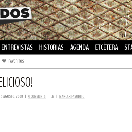
ENTREVISTAS
HISTORIAS
AGENDA
ETCÉTERA
ST
FAVORITOS
FACEBOOK
TWITTER
LICIOSO!
L 5 AGOSTO, 2008
|
4 COMMENTS
|
EN
|
MARCAR FAVORITO