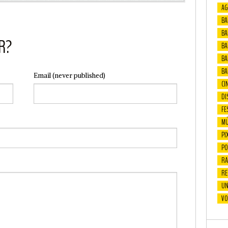
AG
BA
BA
R?
BAF
BA
BA
Email
(never published)
CI
DI
FE
MÚ
PI
PO
RA
RE
UN
VO