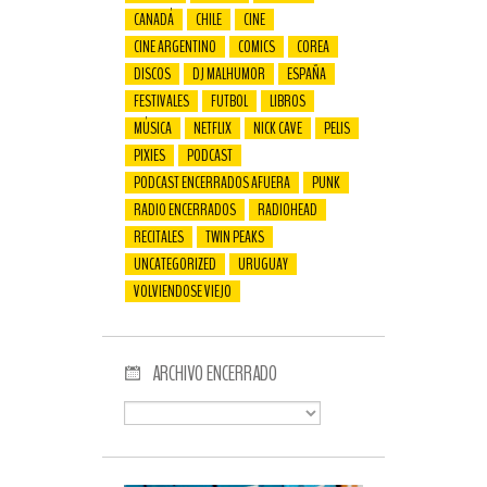
CANADÁ
CHILE
CINE
CINE ARGENTINO
COMICS
COREA
DISCOS
DJ MALHUMOR
ESPAÑA
FESTIVALES
FUTBOL
LIBROS
MÚSICA
NETFLIX
NICK CAVE
PELIS
PIXIES
PODCAST
PODCAST ENCERRADOS AFUERA
PUNK
RADIO ENCERRADOS
RADIOHEAD
RECITALES
TWIN PEAKS
UNCATEGORIZED
URUGUAY
VOLVIENDOSE VIEJO
ARCHIVO ENCERRADO