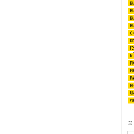
BA
BAF
BA
BA
CI
DI
FE
MÚ
PI
PO
RA
RE
UN
VO