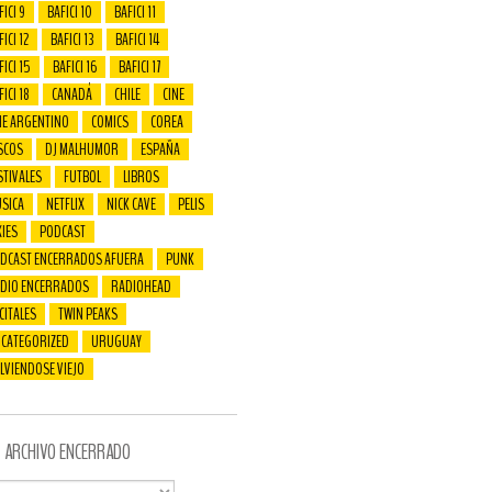
FICI 9
BAFICI 10
BAFICI 11
ICI 12
BAFICI 13
BAFICI 14
FICI 15
BAFICI 16
BAFICI 17
FICI 18
CANADÁ
CHILE
CINE
NE ARGENTINO
COMICS
COREA
SCOS
DJ MALHUMOR
ESPAÑA
STIVALES
FUTBOL
LIBROS
SICA
NETFLIX
NICK CAVE
PELIS
XIES
PODCAST
DCAST ENCERRADOS AFUERA
PUNK
DIO ENCERRADOS
RADIOHEAD
CITALES
TWIN PEAKS
CATEGORIZED
URUGUAY
LVIENDOSE VIEJO
ARCHIVO ENCERRADO