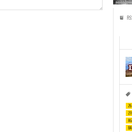
RS
26
27
AG
BA