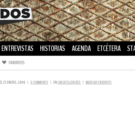
ENTREVISTAS
HISTORIAS
AGENDA
ETCÉTERA
ST
FAVORITOS
FACEBOOK
TWITTER
EL 23 ENERO, 2004
|
0 COMMENTS
|
EN
UNCATEGORIZED
|
MARCAR FAVORITO