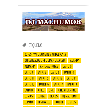
ETIQUETAS
26 FESTIVAL DE CINE DE MAR DEL PLATA
27 FESTIVAL DE CINE DE MAR DEL PLATA
AGENDA
ALEMANIA
ANTENAS ROTAS
BAFICI 6
BAFICI 7
BAFICI 8
BAFICI 9
BAFICI 10
BAFICI 11
BAFICI 12
BAFICI 13
BAFICI 14
BAFICI 15
BAFICI 16
BAFICI 17
BAFICI 18
CANADÁ
CHILE
CINE
CINE ARGENTINO
COMICS
COREA
DISCOS
DJ MALHUMOR
ESPAÑA
FESTIVALES
FUTBOL
LIBROS