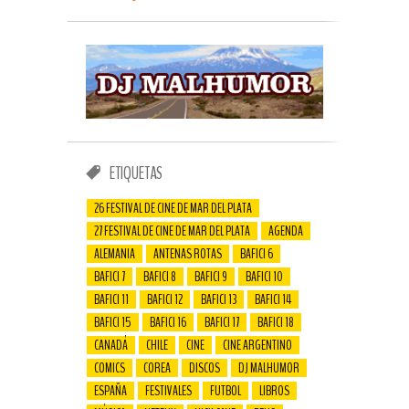
ETIQUETAS
26 FESTIVAL DE CINE DE MAR DEL PLATA
27 FESTIVAL DE CINE DE MAR DEL PLATA
AGENDA
ALEMANIA
ANTENAS ROTAS
BAFICI 6
BAFICI 7
BAFICI 8
BAFICI 9
BAFICI 10
BAFICI 11
BAFICI 12
BAFICI 13
BAFICI 14
BAFICI 15
BAFICI 16
BAFICI 17
BAFICI 18
CANADÁ
CHILE
CINE
CINE ARGENTINO
COMICS
COREA
DISCOS
DJ MALHUMOR
ESPAÑA
FESTIVALES
FUTBOL
LIBROS