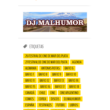
ETIQUETAS
26 FESTIVAL DE CINE DE MAR DEL PLATA
27 FESTIVAL DE CINE DE MAR DEL PLATA
AGENDA
ALEMANIA
ANTENAS ROTAS
BAFICI 6
BAFICI 7
BAFICI 8
BAFICI 9
BAFICI 10
BAFICI 11
BAFICI 12
BAFICI 13
BAFICI 14
BAFICI 15
BAFICI 16
BAFICI 17
BAFICI 18
CANADÁ
CHILE
CINE
CINE ARGENTINO
COMICS
COREA
DISCOS
DJ MALHUMOR
ESPAÑA
FESTIVALES
FUTBOL
LIBROS