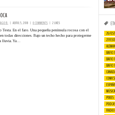
ROCA
ET
AGO B.
|
ABRIL 5, 2018
|
0 COMMENTS
|
2 LIKES
 Testa. En el faro. Una pequeña península rocosa con el
26 FEST
en todas direcciones. Bajo un techo hecho para protegerme
27 FEST
a lluvia. Ya…
ALEMAN
BAFICI 7
BAFICI 1
BAFICI 
CANAD
COMICS
ESPAÑ
MÚSIC
PIXIES
PODCA
RADIO