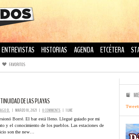
ENTREVISTAS
HISTORIAS
AGENDA
ETCÉTERA
ST
FAVORITOS
FACEBOOK
TWITTER
MI
TINUIDAD DE LAS PLAYAS
Tweet
AGO B.
|
MARZO 10, 2021
|
0 COMMENTS
|
1 LIKE
esionó Borré. El bar está lleno. Llegué guiado por mi
into y el conocimiento de los pueblos. Las estaciones de
icio son the new…