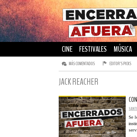
CINE
FESTIVALES
MÚSICA
MÁS COMENTADOS
EDITOR’S PICKS
JACK REACHER
CON
SANTI
Se l
inst
serv