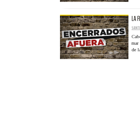
LA 
SANTI
Cabo
mar 
de l