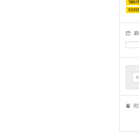
TWIN P
VOLVIE
AR
RS