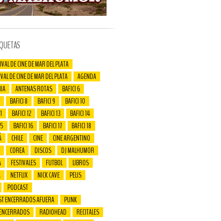
IQUETAS
IVAL DE CINE DE MAR DEL PLATA
IVAL DE CINE DE MAR DEL PLATA
AGENDA
IA
ANTENAS ROTAS
BAFICI 6
BAFICI 8
BAFICI 9
BAFICI 10
1
BAFICI 12
BAFICI 13
BAFICI 14
15
BAFICI 16
BAFICI 17
BAFICI 18
Á
CHILE
CINE
CINE ARGENTINO
COREA
DISCOS
DJ MALHUMOR
A
FESTIVALES
FUTBOL
LIBROS
A
NETFLIX
NICK CAVE
PELIS
PODCAST
ST ENCERRADOS AFUERA
PUNK
 ENCERRADOS
RADIOHEAD
RECITALES