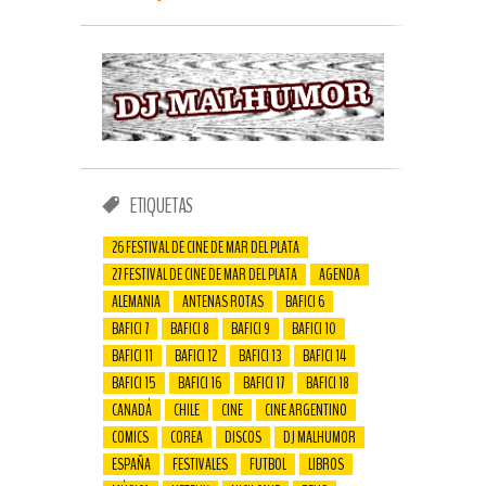
ETIQUETAS
26 FESTIVAL DE CINE DE MAR DEL PLATA
27 FESTIVAL DE CINE DE MAR DEL PLATA
AGENDA
ALEMANIA
ANTENAS ROTAS
BAFICI 6
BAFICI 7
BAFICI 8
BAFICI 9
BAFICI 10
BAFICI 11
BAFICI 12
BAFICI 13
BAFICI 14
BAFICI 15
BAFICI 16
BAFICI 17
BAFICI 18
CANADÁ
CHILE
CINE
CINE ARGENTINO
COMICS
COREA
DISCOS
DJ MALHUMOR
ESPAÑA
FESTIVALES
FUTBOL
LIBROS