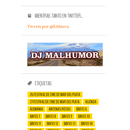
MIENTRAS TANTO EN TWITTER…
Tweets por @EAfuera.
ETIQUETAS
26 FESTIVAL DE CINE DE MAR DEL PLATA
27 FESTIVAL DE CINE DE MAR DEL PLATA
AGENDA
ALEMANIA
ANTENAS ROTAS
BAFICI 6
BAFICI 7
BAFICI 8
BAFICI 9
BAFICI 10
BAFICI 11
BAFICI 12
BAFICI 13
BAFICI 14