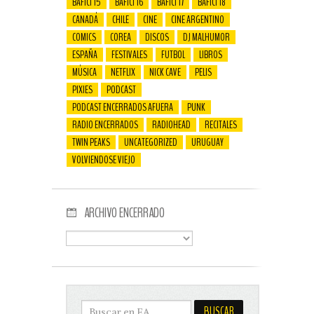
BAFICI 15
BAFICI 16
BAFICI 17
BAFICI 18
CANADÁ
CHILE
CINE
CINE ARGENTINO
COMICS
COREA
DISCOS
DJ MALHUMOR
ESPAÑA
FESTIVALES
FUTBOL
LIBROS
MÚSICA
NETFLIX
NICK CAVE
PELIS
PIXIES
PODCAST
PODCAST ENCERRADOS AFUERA
PUNK
RADIO ENCERRADOS
RADIOHEAD
RECITALES
TWIN PEAKS
UNCATEGORIZED
URUGUAY
VOLVIENDOSE VIEJO
ARCHIVO ENCERRADO