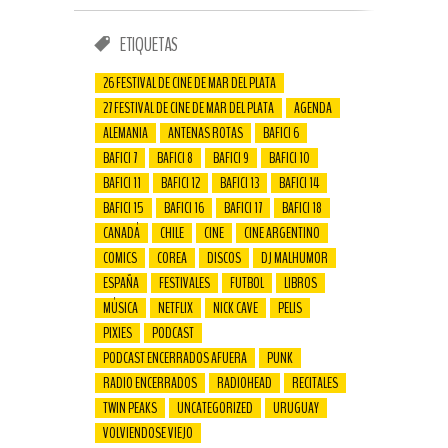
ETIQUETAS
26 FESTIVAL DE CINE DE MAR DEL PLATA
27 FESTIVAL DE CINE DE MAR DEL PLATA
AGENDA
ALEMANIA
ANTENAS ROTAS
BAFICI 6
BAFICI 7
BAFICI 8
BAFICI 9
BAFICI 10
BAFICI 11
BAFICI 12
BAFICI 13
BAFICI 14
BAFICI 15
BAFICI 16
BAFICI 17
BAFICI 18
CANADÁ
CHILE
CINE
CINE ARGENTINO
COMICS
COREA
DISCOS
DJ MALHUMOR
ESPAÑA
FESTIVALES
FUTBOL
LIBROS
MÚSICA
NETFLIX
NICK CAVE
PELIS
PIXIES
PODCAST
PODCAST ENCERRADOS AFUERA
PUNK
RADIO ENCERRADOS
RADIOHEAD
RECITALES
TWIN PEAKS
UNCATEGORIZED
URUGUAY
VOLVIENDOSE VIEJO