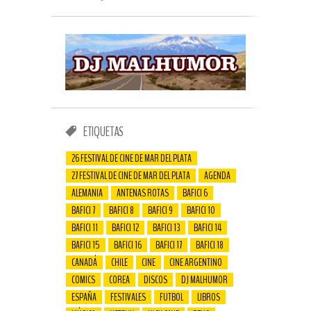
ETIQUETAS
26 FESTIVAL DE CINE DE MAR DEL PLATA
27 FESTIVAL DE CINE DE MAR DEL PLATA
AGENDA
ALEMANIA
ANTENAS ROTAS
BAFICI 6
BAFICI 7
BAFICI 8
BAFICI 9
BAFICI 10
BAFICI 11
BAFICI 12
BAFICI 13
BAFICI 14
BAFICI 15
BAFICI 16
BAFICI 17
BAFICI 18
CANADÁ
CHILE
CINE
CINE ARGENTINO
COMICS
COREA
DISCOS
DJ MALHUMOR
ESPAÑA
FESTIVALES
FUTBOL
LIBROS