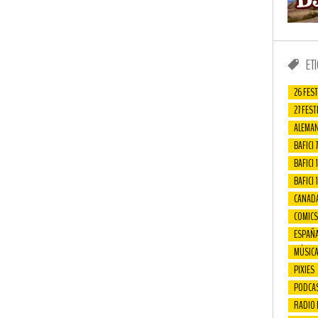
ET
26 FEST
27 FEST
ALEMAN
BAFICI 7
BAFICI 1
BAFICI 
CANAD
COMICS
ESPAÑ
MÚSIC
PIXIES
PODCA
RADIO