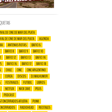
IQUETAS
IVAL DE CINE DE MAR DEL PLATA
IVAL DE CINE DE MAR DEL PLATA
AGENDA
IA
ANTENAS ROTAS
BAFICI 6
BAFICI 8
BAFICI 9
BAFICI 10
1
BAFICI 12
BAFICI 13
BAFICI 14
15
BAFICI 16
BAFICI 17
BAFICI 18
Á
CHILE
CINE
CINE ARGENTINO
COREA
DISCOS
DJ MALHUMOR
A
FESTIVALES
FUTBOL
LIBROS
A
NETFLIX
NICK CAVE
PELIS
PODCAST
ST ENCERRADOS AFUERA
PUNK
 ENCERRADOS
RADIOHEAD
RECITALES