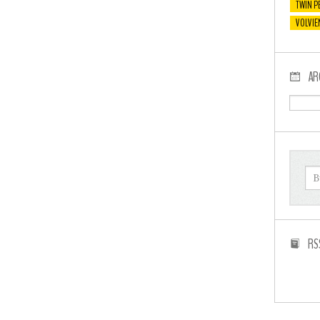
TWIN P
VOLVIE
AR
RS