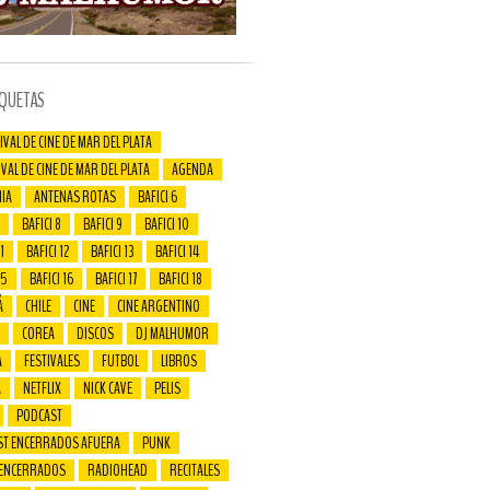
IQUETAS
IVAL DE CINE DE MAR DEL PLATA
IVAL DE CINE DE MAR DEL PLATA
AGENDA
IA
ANTENAS ROTAS
BAFICI 6
BAFICI 8
BAFICI 9
BAFICI 10
1
BAFICI 12
BAFICI 13
BAFICI 14
15
BAFICI 16
BAFICI 17
BAFICI 18
Á
CHILE
CINE
CINE ARGENTINO
COREA
DISCOS
DJ MALHUMOR
A
FESTIVALES
FUTBOL
LIBROS
A
NETFLIX
NICK CAVE
PELIS
PODCAST
ST ENCERRADOS AFUERA
PUNK
 ENCERRADOS
RADIOHEAD
RECITALES