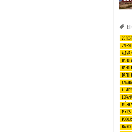
ET
26 FEST
27 FEST
ALEMAN
BAFICI 7
BAFICI 1
BAFICI 
CANAD
COMICS
ESPAÑ
MÚSIC
PIXIES
PODCA
RADIO