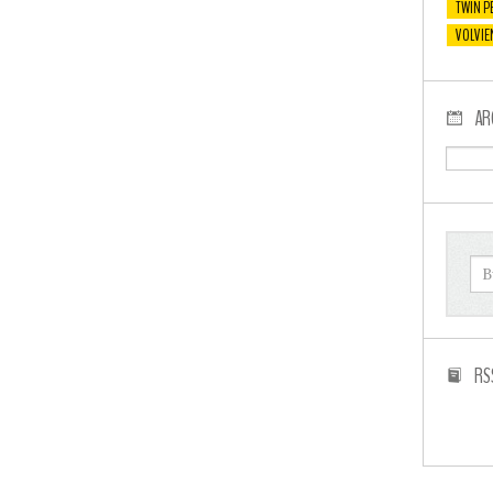
TWIN P
VOLVIE
AR
RS