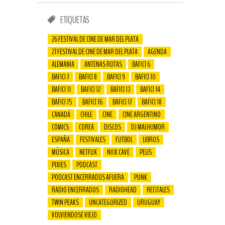
ETIQUETAS
26 FESTIVAL DE CINE DE MAR DEL PLATA
27 FESTIVAL DE CINE DE MAR DEL PLATA
AGENDA
ALEMANIA
ANTENAS ROTAS
BAFICI 6
BAFICI 7
BAFICI 8
BAFICI 9
BAFICI 10
BAFICI 11
BAFICI 12
BAFICI 13
BAFICI 14
BAFICI 15
BAFICI 16
BAFICI 17
BAFICI 18
CANADÁ
CHILE
CINE
CINE ARGENTINO
COMICS
COREA
DISCOS
DJ MALHUMOR
ESPAÑA
FESTIVALES
FUTBOL
LIBROS
MÚSICA
NETFLIX
NICK CAVE
PELIS
PIXIES
PODCAST
PODCAST ENCERRADOS AFUERA
PUNK
RADIO ENCERRADOS
RADIOHEAD
RECITALES
TWIN PEAKS
UNCATEGORIZED
URUGUAY
VOLVIENDOSE VIEJO