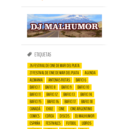
ETIQUETAS
26 FESTIVAL DE CINE DE MAR DEL PLATA
27 FESTIVAL DE CINE DE MAR DEL PLATA
AGENDA
ALEMANIA
ANTENAS ROTAS
BAFICI 6
BAFICI 7
BAFICI 8
BAFICI 9
BAFICI 10
BAFICI 11
BAFICI 12
BAFICI 13
BAFICI 14
BAFICI 15
BAFICI 16
BAFICI 17
BAFICI 18
CANADÁ
CHILE
CINE
CINE ARGENTINO
COMICS
COREA
DISCOS
DJ MALHUMOR
ESPAÑA
FESTIVALES
FUTBOL
LIBROS