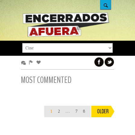
MOST COMMENTED
OLDER
1
2
…
7
8