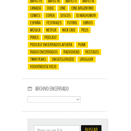
BAFICI 15
BAFICI 16
BAFICI 17
BAFICI 18
CANADÁ
CHILE
CINE
CINE ARGENTINO
COMICS
COREA
DISCOS
DJ MALHUMOR
ESPAÑA
FESTIVALES
FUTBOL
LIBROS
MÚSICA
NETFLIX
NICK CAVE
PELIS
PIXIES
PODCAST
PODCAST ENCERRADOS AFUERA
PUNK
RADIO ENCERRADOS
RADIOHEAD
RECITALES
TWIN PEAKS
UNCATEGORIZED
URUGUAY
VOLVIENDOSE VIEJO
ARCHIVO ENCERRADO