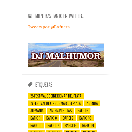
MIENTRAS TANTO EN TWITTER…
Tweets por @EAfuera.
ETIQUETAS
26 FESTIVAL DE CINE DE MAR DEL PLATA
27 FESTIVAL DE CINE DE MAR DEL PLATA
AGENDA
ALEMANIA
ANTENAS ROTAS
BAFICI 6
BAFICI 7
BAFICI 8
BAFICI 9
BAFICI 10
BAFICI 11
BAFICI 12
BAFICI 13
BAFICI 14