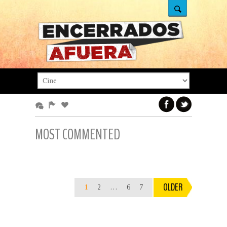
MOST COMMENTED
OLDER
1
2
…
6
7