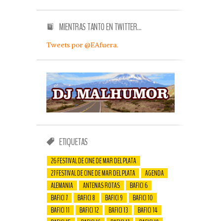
MIENTRAS TANTO EN TWITTER…
Tweets por @EAfuera.
ETIQUETAS
26 FESTIVAL DE CINE DE MAR DEL PLATA
27 FESTIVAL DE CINE DE MAR DEL PLATA
AGENDA
ALEMANIA
ANTENAS ROTAS
BAFICI 6
BAFICI 7
BAFICI 8
BAFICI 9
BAFICI 10
BAFICI 11
BAFICI 12
BAFICI 13
BAFICI 14