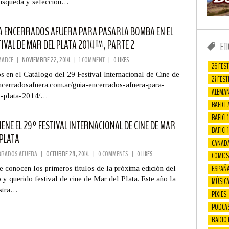
úsqueda y selección…
A ENCERRADOS AFUERA PARA PASARLA BOMBA EN EL
TIVAL DE MAR DEL PLATA 2014™, PARTE 2
ET
MARCE
|
NOVIEMBRE 22, 2014
|
1 COMMENT
|
0 LIKES
26 FEST
s en el Catálogo del 29 Festival Internacional de Cine de
27 FEST
/encerradosafuera.com.ar/guia-encerrados-afuera-para-
ALEMAN
l-plata-2014/…
BAFICI 7
BAFICI 1
VIENE EL 29º FESTIVAL INTERNACIONAL DE CINE DE MAR
BAFICI 
 PLATA
CANAD
RRADOS AFUERA
|
OCTUBRE 24, 2014
|
0 COMMENTS
|
0 LIKES
COMICS
ESPAÑ
e conocen los prímeros títulos de la próxima edición del
o y querido festival de cine de Mar del Plata. Este año la
MÚSIC
stra…
PIXIES
PODCA
RADIO