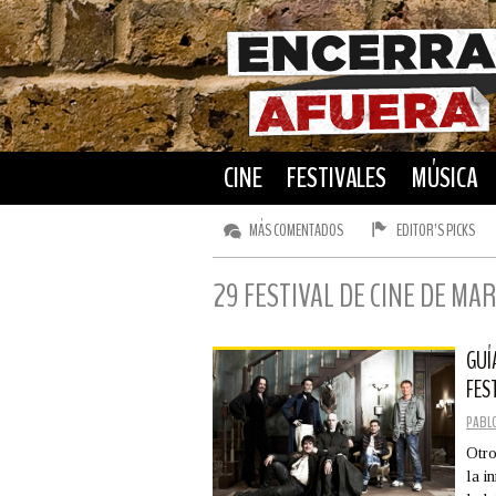
CINE
FESTIVALES
MÚSICA
MÁS COMENTADOS
EDITOR’S PICKS
29 FESTIVAL DE CINE DE MA
GUÍ
FES
PABL
Otro
la i