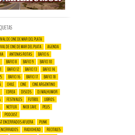
IQUETAS
IVAL DE CINE DE MAR DEL PLATA
IVAL DE CINE DE MAR DEL PLATA
AGENDA
IA
ANTENAS ROTAS
BAFICI 6
BAFICI 8
BAFICI 9
BAFICI 10
1
BAFICI 12
BAFICI 13
BAFICI 14
15
BAFICI 16
BAFICI 17
BAFICI 18
Á
CHILE
CINE
CINE ARGENTINO
COREA
DISCOS
DJ MALHUMOR
A
FESTIVALES
FUTBOL
LIBROS
A
NETFLIX
NICK CAVE
PELIS
PODCAST
ST ENCERRADOS AFUERA
PUNK
 ENCERRADOS
RADIOHEAD
RECITALES