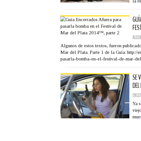
la b
GUÍ
FES
ALDE
Algunos de estos textos, fueron publicado
Mar del Plata. Parte 1 de la Guía: http:/
pasarla-bomba-en-el-festival-de-mar-de
SE 
DEL
ENCE
Ya s
viej
mue