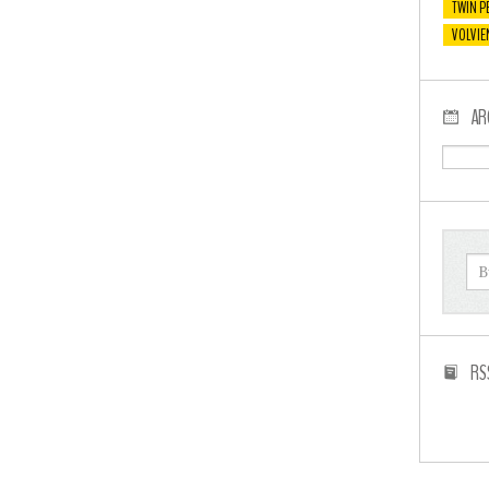
TWIN P
VOLVIE
AR
RS