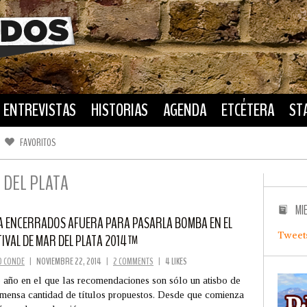
ENTREVISTAS
HISTORIAS
AGENDA
ETCÉTERA
ST
FAVORITOS
FACEBOOK
TWITTER
R DEL PLATA
MI
A ENCERRADOS AFUERA PARA PASARLA BOMBA EN EL
Tweet
TIVAL DE MAR DEL PLATA 2014™
O CONDE
|
NOVIEMBRE 22, 2014
|
2 COMMENTS
|
4 LIKES
 año en el que las recomendaciones son sólo un atisbo de
nmensa cantidad de títulos propuestos. Desde que comienza