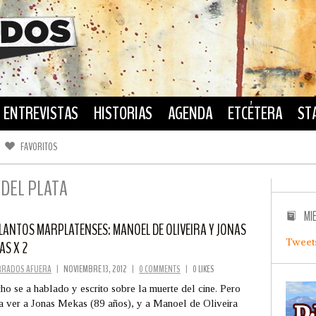
ENTREVISTAS
HISTORIAS
AGENDA
ETCÉTERA
ST
FAVORITOS
FACEBOOK
TWITTER
 DEL PLATA
MI
LANTOS MARPLATENSES: MANOEL DE OLIVEIRA Y JONAS
Tweet
AS X 2
RRADOS AFUERA
|
NOVIEMBRE 13, 2012
|
0 COMMENTS
|
0 LIKES
o se a hablado y escrito sobre la muerte del cine. Pero
a ver a Jonas Mekas (89 años), y a Manoel de Oliveira