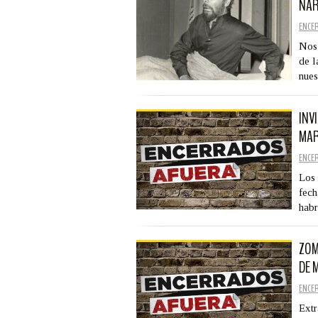
NAR
ENCE
Nos 
de l
nues
INV
MAR
ENCE
Los 
fech
hab
ZOM
DE 
ENCE
Extr