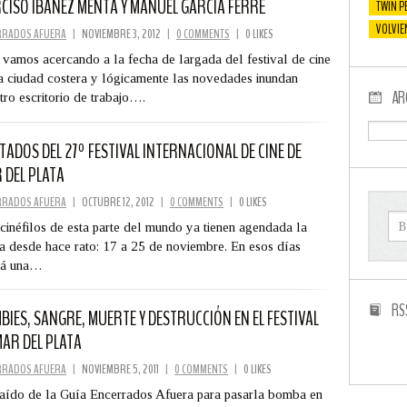
CISO IBAÑEZ MENTA Y MANUEL GARCÍA FERRÉ
TWIN P
VOLVIE
RRADOS AFUERA
|
NOVIEMBRE 3, 2012
|
0 COMMENTS
|
0 LIKES
vamos acercando a la fecha de largada del festival de cine
a ciudad costera y lógicamente las novedades inundan
AR
tro escritorio de trabajo….
ITADOS DEL 27º FESTIVAL INTERNACIONAL DE CINE DE
 DEL PLATA
RRADOS AFUERA
|
OCTUBRE 12, 2012
|
0 COMMENTS
|
0 LIKES
cinéfilos de esta parte del mundo ya tienen agendada la
a desde hace rato: 17 a 25 de noviembre. En esos días
rá una…
RS
BIES, SANGRE, MUERTE Y DESTRUCCIÓN EN EL FESTIVAL
MAR DEL PLATA
RRADOS AFUERA
|
NOVIEMBRE 5, 2011
|
0 COMMENTS
|
0 LIKES
aído de la Guía Encerrados Afuera para pasarla bomba en