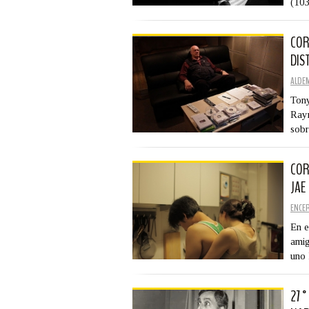
(10
COR
DIS
ALDE
Tony
Rayn
sobr
COR
JAE
ENCE
En e
amig
uno 
27°