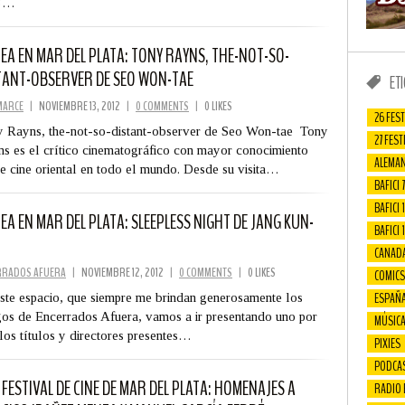
3…
EA EN MAR DEL PLATA: TONY RAYNS, THE-NOT-SO-
TANT-OBSERVER DE SEO WON-TAE
ET
MARCE
|
NOVIEMBRE 13, 2012
|
0 COMMENTS
|
0 LIKES
26 FEST
 Rayns, the-not-so-distant-observer de Seo Won-tae Tony
27 FEST
s es el crítico cinematográfico con mayor conocimiento
ALEMAN
e cine oriental en todo el mundo. Desde su visita…
BAFICI 7
BAFICI 1
EA EN MAR DEL PLATA: SLEEPLESS NIGHT DE JANG KUN-
BAFICI 
CANAD
RRADOS AFUERA
|
NOVIEMBRE 12, 2012
|
0 COMMENTS
|
0 LIKES
COMICS
ESPAÑ
ste espacio, que siempre me brindan generosamente los
os de Encerrados Afuera, vamos a ir presentando uno por
MÚSIC
los títulos y directores presentes…
PIXIES
PODCA
 FESTIVAL DE CINE DE MAR DEL PLATA: HOMENAJES A
RADIO