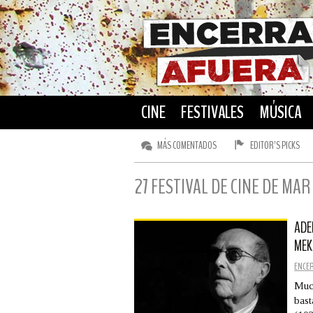
CINE
FESTIVALES
MÚSICA
MÁS COMENTADOS
EDITOR’S PICKS
27 FESTIVAL DE CINE DE MAR
ADE
MEK
ENCE
Much
bast