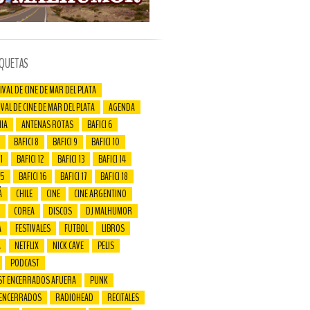
IQUETAS
IVAL DE CINE DE MAR DEL PLATA
IVAL DE CINE DE MAR DEL PLATA
AGENDA
IA
ANTENAS ROTAS
BAFICI 6
BAFICI 8
BAFICI 9
BAFICI 10
1
BAFICI 12
BAFICI 13
BAFICI 14
15
BAFICI 16
BAFICI 17
BAFICI 18
Á
CHILE
CINE
CINE ARGENTINO
COREA
DISCOS
DJ MALHUMOR
A
FESTIVALES
FUTBOL
LIBROS
A
NETFLIX
NICK CAVE
PELIS
PODCAST
ST ENCERRADOS AFUERA
PUNK
 ENCERRADOS
RADIOHEAD
RECITALES