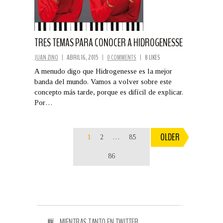
TRES TEMAS PARA CONOCER A HIDROGENESSE
JUAN ZINO
|
ABRIL 16, 2015
|
0 COMMENTS
|
8 LIKES
A menudo digo que Hidrogenesse es la mejor
banda del mundo. Vamos a volver sobre este
concepto más tarde, porque es difícil de explicar.
Por…
OLDER
1
2
…
85
86
MIENTRAS TANTO EN TWITTER…