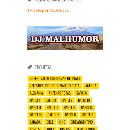
Tweets por @EAfuera.
ETIQUETAS
26 FESTIVAL DE CINE DE MAR DEL PLATA
27 FESTIVAL DE CINE DE MAR DEL PLATA
AGENDA
ALEMANIA
ANTENAS ROTAS
BAFICI 6
BAFICI 7
BAFICI 8
BAFICI 9
BAFICI 10
BAFICI 11
BAFICI 12
BAFICI 13
BAFICI 14
BAFICI 15
BAFICI 16
BAFICI 17
BAFICI 18
CANADÁ
CHILE
CINE
CINE ARGENTINO
COMICS
COREA
DISCOS
DJ MALHUMOR