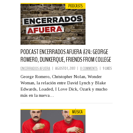
PODCASTS
PODCAST ENCERRADOS AFUERA #24: GEORGE
ROMERO, DUNKERQUE, FRIENDS FROM COLLEGE
ENCERRADOS AFUERA
|
AGOSTO 1, 2017
|
0 COMMENTS
|
9 LIKES
George Romero, Christopher Nolan, Wonder
Woman, la relación entre David Lynch y Blake
Edwards, Loaded, I Love Dick, Ozark y mucho
más en la nueva…
MÚSICA