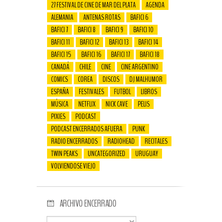
27 FESTIVAL DE CINE DE MAR DEL PLATA
AGENDA
ALEMANIA
ANTENAS ROTAS
BAFICI 6
BAFICI 7
BAFICI 8
BAFICI 9
BAFICI 10
BAFICI 11
BAFICI 12
BAFICI 13
BAFICI 14
BAFICI 15
BAFICI 16
BAFICI 17
BAFICI 18
CANADÁ
CHILE
CINE
CINE ARGENTINO
COMICS
COREA
DISCOS
DJ MALHUMOR
ESPAÑA
FESTIVALES
FUTBOL
LIBROS
MÚSICA
NETFLIX
NICK CAVE
PELIS
PIXIES
PODCAST
PODCAST ENCERRADOS AFUERA
PUNK
RADIO ENCERRADOS
RADIOHEAD
RECITALES
TWIN PEAKS
UNCATEGORIZED
URUGUAY
VOLVIENDOSE VIEJO
ARCHIVO ENCERRADO