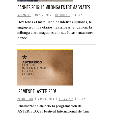
CANNES 2016: LA MILONGA ENTRE MAGNATES
ALDEMARCE
|
MAYO 21, 2016
|
0 COMMENTS
|
4 LIKES
Hoy tenés el mate lleno de infelices ilusiones, te
engrupieron los otarios, las amigas, el gavión; la
milonga entre magnates con sus locas tentaciones
donde…
¡SE VIENE EL ASTERISCO!
PABLO CONDE
|
MAYO 30, 2014
|
0 COMMENTS
|
0 LIKES
Finalmente se anunció la programación de
ASTERISCO, el Festival Internacional de Cine