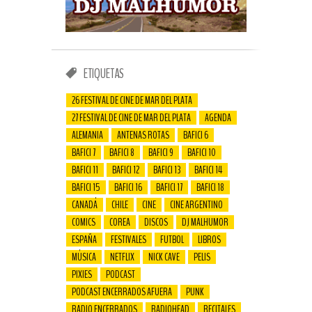
ETIQUETAS
26 FESTIVAL DE CINE DE MAR DEL PLATA
27 FESTIVAL DE CINE DE MAR DEL PLATA
AGENDA
ALEMANIA
ANTENAS ROTAS
BAFICI 6
BAFICI 7
BAFICI 8
BAFICI 9
BAFICI 10
BAFICI 11
BAFICI 12
BAFICI 13
BAFICI 14
BAFICI 15
BAFICI 16
BAFICI 17
BAFICI 18
CANADÁ
CHILE
CINE
CINE ARGENTINO
COMICS
COREA
DISCOS
DJ MALHUMOR
ESPAÑA
FESTIVALES
FUTBOL
LIBROS
MÚSICA
NETFLIX
NICK CAVE
PELIS
PIXIES
PODCAST
PODCAST ENCERRADOS AFUERA
PUNK
RADIO ENCERRADOS
RADIOHEAD
RECITALES