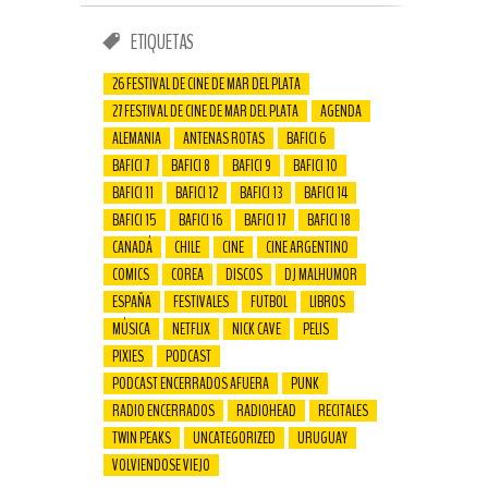
ETIQUETAS
26 FESTIVAL DE CINE DE MAR DEL PLATA
27 FESTIVAL DE CINE DE MAR DEL PLATA
AGENDA
ALEMANIA
ANTENAS ROTAS
BAFICI 6
BAFICI 7
BAFICI 8
BAFICI 9
BAFICI 10
BAFICI 11
BAFICI 12
BAFICI 13
BAFICI 14
BAFICI 15
BAFICI 16
BAFICI 17
BAFICI 18
CANADÁ
CHILE
CINE
CINE ARGENTINO
COMICS
COREA
DISCOS
DJ MALHUMOR
ESPAÑA
FESTIVALES
FUTBOL
LIBROS
MÚSICA
NETFLIX
NICK CAVE
PELIS
PIXIES
PODCAST
PODCAST ENCERRADOS AFUERA
PUNK
RADIO ENCERRADOS
RADIOHEAD
RECITALES
TWIN PEAKS
UNCATEGORIZED
URUGUAY
VOLVIENDOSE VIEJO