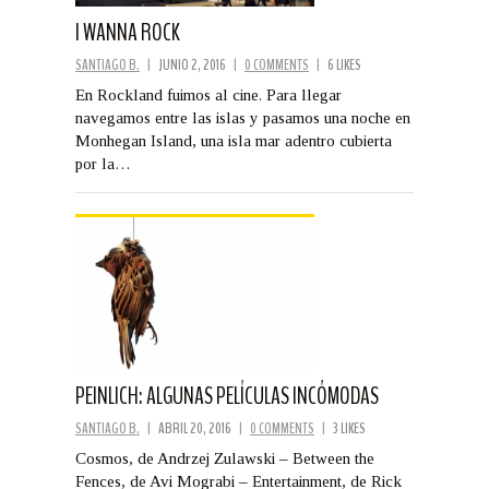
I WANNA ROCK
SANTIAGO B.
|
JUNIO 2, 2016
|
0 COMMENTS
|
6 LIKES
En Rockland fuimos al cine. Para llegar
navegamos entre las islas y pasamos una noche en
Monhegan Island, una isla mar adentro cubierta
por la…
PEINLICH: ALGUNAS PELÍCULAS INCÓMODAS
SANTIAGO B.
|
ABRIL 20, 2016
|
0 COMMENTS
|
3 LIKES
Cosmos, de Andrzej Zulawski – Between the
Fences, de Avi Mograbi – Entertainment, de Rick