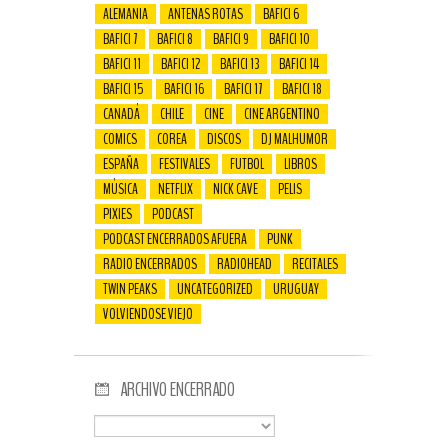
ALEMANIA
ANTENAS ROTAS
BAFICI 6
BAFICI 7
BAFICI 8
BAFICI 9
BAFICI 10
BAFICI 11
BAFICI 12
BAFICI 13
BAFICI 14
BAFICI 15
BAFICI 16
BAFICI 17
BAFICI 18
CANADÁ
CHILE
CINE
CINE ARGENTINO
COMICS
COREA
DISCOS
DJ MALHUMOR
ESPAÑA
FESTIVALES
FUTBOL
LIBROS
MÚSICA
NETFLIX
NICK CAVE
PELIS
PIXIES
PODCAST
PODCAST ENCERRADOS AFUERA
PUNK
RADIO ENCERRADOS
RADIOHEAD
RECITALES
TWIN PEAKS
UNCATEGORIZED
URUGUAY
VOLVIENDOSE VIEJO
ARCHIVO ENCERRADO