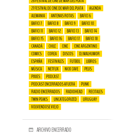
26 FESTIVAL DE CINE DE MAR DEL PLATA
27 FESTIVAL DE CINE DE MAR DEL PLATA
AGENDA
ALEMANIA
ANTENAS ROTAS
BAFICI 6
BAFICI 7
BAFICI 8
BAFICI 9
BAFICI 10
BAFICI 11
BAFICI 12
BAFICI 13
BAFICI 14
BAFICI 15
BAFICI 16
BAFICI 17
BAFICI 18
CANADÁ
CHILE
CINE
CINE ARGENTINO
COMICS
COREA
DISCOS
DJ MALHUMOR
ESPAÑA
FESTIVALES
FUTBOL
LIBROS
MÚSICA
NETFLIX
NICK CAVE
PELIS
PIXIES
PODCAST
PODCAST ENCERRADOS AFUERA
PUNK
RADIO ENCERRADOS
RADIOHEAD
RECITALES
TWIN PEAKS
UNCATEGORIZED
URUGUAY
VOLVIENDOSE VIEJO
ARCHIVO ENCERRADO