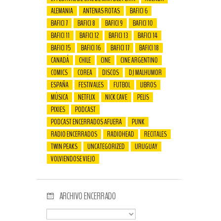
ALEMANIA
ANTENAS ROTAS
BAFICI 6
BAFICI 7
BAFICI 8
BAFICI 9
BAFICI 10
BAFICI 11
BAFICI 12
BAFICI 13
BAFICI 14
BAFICI 15
BAFICI 16
BAFICI 17
BAFICI 18
CANADÁ
CHILE
CINE
CINE ARGENTINO
COMICS
COREA
DISCOS
DJ MALHUMOR
ESPAÑA
FESTIVALES
FUTBOL
LIBROS
MÚSICA
NETFLIX
NICK CAVE
PELIS
PIXIES
PODCAST
PODCAST ENCERRADOS AFUERA
PUNK
RADIO ENCERRADOS
RADIOHEAD
RECITALES
TWIN PEAKS
UNCATEGORIZED
URUGUAY
VOLVIENDOSE VIEJO
ARCHIVO ENCERRADO