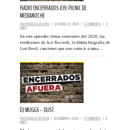
RADIO ENCERRADOS #39: PICNIC DE
MEDIANOCHE
ENCERRADOS AFUERA
|
OCTUBRE 22, 2020
|
0 COMMENTS
|
2
LIKES
En este episodio: temas esenciales del 2020, las
reediciones de Ace Records, la última biografía de
Lou Reed, canciones que son como ir a misa…
DJ MUGGS – DUST
ENCERRADOS AFUERA
|
DICIEMBRE 3, 2003
|
0 COMMENTS
|
0
LIKES