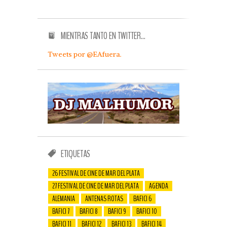
MIENTRAS TANTO EN TWITTER…
Tweets por @EAfuera.
ETIQUETAS
26 FESTIVAL DE CINE DE MAR DEL PLATA
27 FESTIVAL DE CINE DE MAR DEL PLATA
AGENDA
ALEMANIA
ANTENAS ROTAS
BAFICI 6
BAFICI 7
BAFICI 8
BAFICI 9
BAFICI 10
BAFICI 11
BAFICI 12
BAFICI 13
BAFICI 14