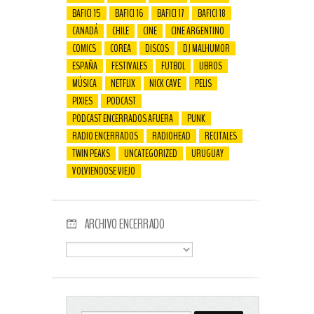
BAFICI 15
BAFICI 16
BAFICI 17
BAFICI 18
CANADÁ
CHILE
CINE
CINE ARGENTINO
COMICS
COREA
DISCOS
DJ MALHUMOR
ESPAÑA
FESTIVALES
FUTBOL
LIBROS
MÚSICA
NETFLIX
NICK CAVE
PELIS
PIXIES
PODCAST
PODCAST ENCERRADOS AFUERA
PUNK
RADIO ENCERRADOS
RADIOHEAD
RECITALES
TWIN PEAKS
UNCATEGORIZED
URUGUAY
VOLVIENDOSE VIEJO
ARCHIVO ENCERRADO