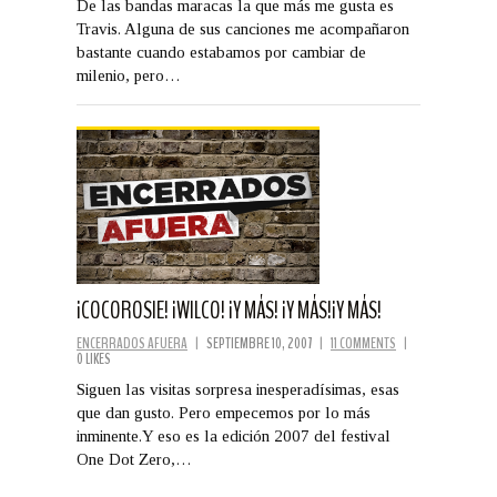
De las bandas maracas la que más me gusta es
Travis. Alguna de sus canciones me acompañaron
bastante cuando estabamos por cambiar de
milenio, pero…
¡COCOROSIE! ¡WILCO! ¡Y MÁS! ¡Y MÁS!¡Y MÁS!
ENCERRADOS AFUERA
|
SEPTIEMBRE 10, 2007
|
11 COMMENTS
|
0 LIKES
Siguen las visitas sorpresa inesperadísimas, esas
que dan gusto. Pero empecemos por lo más
inminente.Y eso es la edición 2007 del festival
One Dot Zero,…