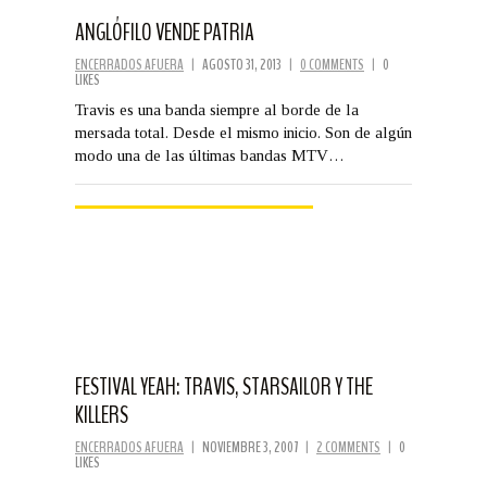
ANGLÓFILO VENDE PATRIA
ENCERRADOS AFUERA
|
AGOSTO 31, 2013
|
0 COMMENTS
|
0
LIKES
Travis es una banda siempre al borde de la
mersada total. Desde el mismo inicio. Son de algún
modo una de las últimas bandas MTV…
FESTIVAL YEAH: TRAVIS, STARSAILOR Y THE
KILLERS
ENCERRADOS AFUERA
|
NOVIEMBRE 3, 2007
|
2 COMMENTS
|
0
LIKES