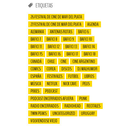
ETIQUETAS
26 FESTIVAL DE CINE DE MAR DEL PLATA
27 FESTIVAL DE CINE DE MAR DEL PLATA
AGENDA
ALEMANIA
ANTENAS ROTAS
BAFICI 6
BAFICI 7
BAFICI 8
BAFICI 9
BAFICI 10
BAFICI 11
BAFICI 12
BAFICI 13
BAFICI 14
BAFICI 15
BAFICI 16
BAFICI 17
BAFICI 18
CANADÁ
CHILE
CINE
CINE ARGENTINO
COMICS
COREA
DISCOS
DJ MALHUMOR
ESPAÑA
FESTIVALES
FUTBOL
LIBROS
MÚSICA
NETFLIX
NICK CAVE
PELIS
PIXIES
PODCAST
PODCAST ENCERRADOS AFUERA
PUNK
RADIO ENCERRADOS
RADIOHEAD
RECITALES
TWIN PEAKS
UNCATEGORIZED
URUGUAY
VOLVIENDOSE VIEJO