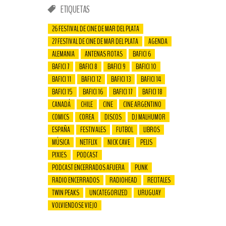
ETIQUETAS
26 FESTIVAL DE CINE DE MAR DEL PLATA
27 FESTIVAL DE CINE DE MAR DEL PLATA
AGENDA
ALEMANIA
ANTENAS ROTAS
BAFICI 6
BAFICI 7
BAFICI 8
BAFICI 9
BAFICI 10
BAFICI 11
BAFICI 12
BAFICI 13
BAFICI 14
BAFICI 15
BAFICI 16
BAFICI 17
BAFICI 18
CANADÁ
CHILE
CINE
CINE ARGENTINO
COMICS
COREA
DISCOS
DJ MALHUMOR
ESPAÑA
FESTIVALES
FUTBOL
LIBROS
MÚSICA
NETFLIX
NICK CAVE
PELIS
PIXIES
PODCAST
PODCAST ENCERRADOS AFUERA
PUNK
RADIO ENCERRADOS
RADIOHEAD
RECITALES
TWIN PEAKS
UNCATEGORIZED
URUGUAY
VOLVIENDOSE VIEJO