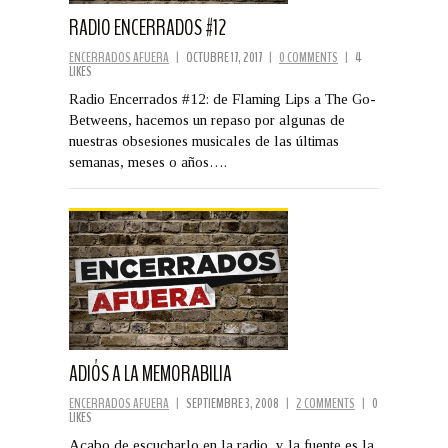
RADIO ENCERRADOS #12
ENCERRADOS AFUERA
|
OCTUBRE 17, 2017
|
0 COMMENTS
|
4
LIKES
Radio Encerrados #12: de Flaming Lips a The Go-
Betweens, hacemos un repaso por algunas de
nuestras obsesiones musicales de las últimas
semanas, meses o años….
ADIÓS A LA MEMORABILIA
ENCERRADOS AFUERA
|
SEPTIEMBRE 3, 2008
|
2 COMMENTS
|
0
LIKES
Acabo de escucharlo en la radio, y la fuente es la