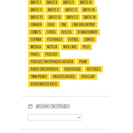
BAFICI 7
BAFICI 8
BAFICI 9
BAFICI 10
BAFICI 11
BAFICI 12
BAFICI 13
BAFICI 14
BAFICI 15
BAFICI 16
BAFICI 17
BAFICI 18
CANADÁ
CHILE
CINE
CINE ARGENTINO
COMICS
COREA
DISCOS
DJ MALHUMOR
ESPAÑA
FESTIVALES
FUTBOL
LIBROS
MÚSICA
NETFLIX
NICK CAVE
PELIS
PIXIES
PODCAST
PODCAST ENCERRADOS AFUERA
PUNK
RADIO ENCERRADOS
RADIOHEAD
RECITALES
TWIN PEAKS
UNCATEGORIZED
URUGUAY
VOLVIENDOSE VIEJO
ARCHIVO ENCERRADO