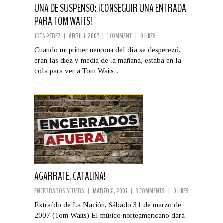
UNA DE SUSPENSO: ¡CONSEGUIR UNA ENTRADA
PARA TOM WAITS!
JOTA PÉREZ
|
ABRIL 7, 2007
|
1 COMMENT
|
0 LIKES
Cuando mi primer neurona del día se desperezó,
eran las diez y media de la mañana, estaba en la
cola para ver a Tom Waits…
AGARRATE, CATALINA!
ENCERRADOS AFUERA
|
MARZO 31, 2007
|
3 COMMENTS
|
0 LIKES
Extraído de La Nación, Sábado 31 de marzo de
2007 (Tom Waits) El músico norteamericano dará