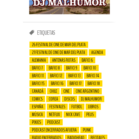
ETIQUETAS
26 FESTIVAL DE CINE DE MAR DEL PLATA
27 FESTIVAL DE CINE DE MAR DEL PLATA
AGENDA
ALEMANIA
ANTENAS ROTAS
BAFICI 6
BAFICI 7
BAFICI 8
BAFICI 9
BAFICI 10
BAFICI 11
BAFICI 12
BAFICI 13
BAFICI 14
BAFICI 15
BAFICI 16
BAFICI 17
BAFICI 18
CANADÁ
CHILE
CINE
CINE ARGENTINO
COMICS
COREA
DISCOS
DJ MALHUMOR
ESPAÑA
FESTIVALES
FUTBOL
LIBROS
MÚSICA
NETFLIX
NICK CAVE
PELIS
PIXIES
PODCAST
PODCAST ENCERRADOS AFUERA
PUNK
RADIO ENCERRADOS
RADIOHEAD
RECITALES