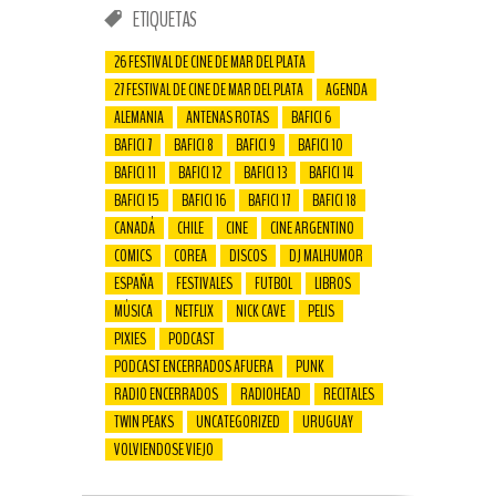
ETIQUETAS
26 FESTIVAL DE CINE DE MAR DEL PLATA
27 FESTIVAL DE CINE DE MAR DEL PLATA
AGENDA
ALEMANIA
ANTENAS ROTAS
BAFICI 6
BAFICI 7
BAFICI 8
BAFICI 9
BAFICI 10
BAFICI 11
BAFICI 12
BAFICI 13
BAFICI 14
BAFICI 15
BAFICI 16
BAFICI 17
BAFICI 18
CANADÁ
CHILE
CINE
CINE ARGENTINO
COMICS
COREA
DISCOS
DJ MALHUMOR
ESPAÑA
FESTIVALES
FUTBOL
LIBROS
MÚSICA
NETFLIX
NICK CAVE
PELIS
PIXIES
PODCAST
PODCAST ENCERRADOS AFUERA
PUNK
RADIO ENCERRADOS
RADIOHEAD
RECITALES
TWIN PEAKS
UNCATEGORIZED
URUGUAY
VOLVIENDOSE VIEJO