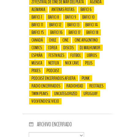
27 FESTIVAL DE CINE DE MAR DEL PLATA
AGENDA
ALEMANIA
ANTENAS ROTAS
BAFICI 6
BAFICI 7
BAFICI 8
BAFICI 9
BAFICI 10
BAFICI 11
BAFICI 12
BAFICI 13
BAFICI 14
BAFICI 15
BAFICI 16
BAFICI 17
BAFICI 18
CANADÁ
CHILE
CINE
CINE ARGENTINO
COMICS
COREA
DISCOS
DJ MALHUMOR
ESPAÑA
FESTIVALES
FUTBOL
LIBROS
MÚSICA
NETFLIX
NICK CAVE
PELIS
PIXIES
PODCAST
PODCAST ENCERRADOS AFUERA
PUNK
RADIO ENCERRADOS
RADIOHEAD
RECITALES
TWIN PEAKS
UNCATEGORIZED
URUGUAY
VOLVIENDOSE VIEJO
ARCHIVO ENCERRADO