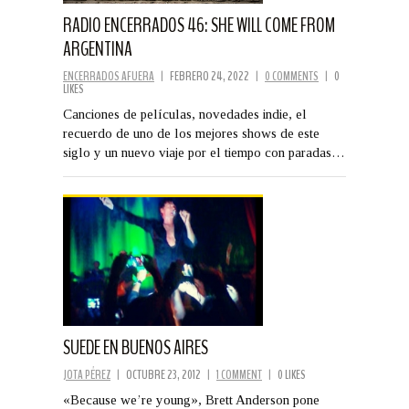
RADIO ENCERRADOS 46: SHE WILL COME FROM
ARGENTINA
ENCERRADOS AFUERA
|
FEBRERO 24, 2022
|
0 COMMENTS
|
0
LIKES
Canciones de películas, novedades indie, el
recuerdo de uno de los mejores shows de este
siglo y un nuevo viaje por el tiempo con paradas…
SUEDE EN BUENOS AIRES
JOTA PÉREZ
|
OCTUBRE 23, 2012
|
1 COMMENT
|
0 LIKES
«Because we’re young», Brett Anderson pone