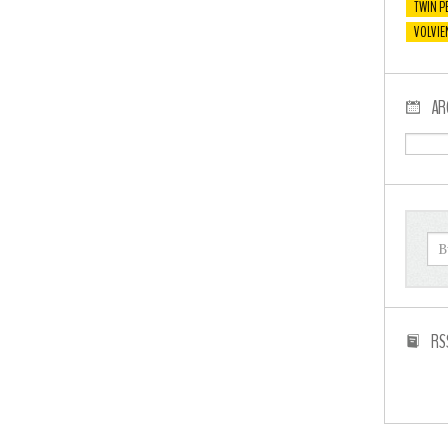
TWIN P
VOLVIE
AR
RS