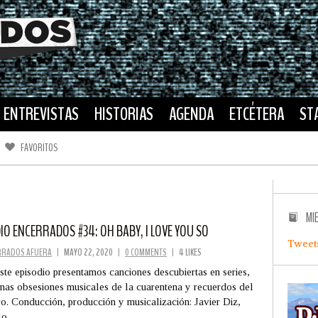
ENTREVISTAS
HISTORIAS
AGENDA
ETCÉTERA
ST
FAVORITOS
FACEBOOK
TWITTER
MI
IO ENCERRADOS #34: OH BABY, I LOVE YOU SO
Tweet
RRADOS AFUERA
|
MAYO 22, 2020
|
0 COMMENTS
|
4 LIKES
ste episodio presentamos canciones descubiertas en series,
nas obsesiones musicales de la cuarentena y recuerdos del
ro. Conducción, producción y musicalización: Javier Diz,
lo…