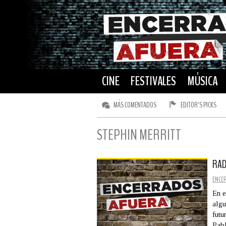
CINE
FESTIVALES
MÚSICA
MÁS COMENTADOS
EDITOR’S PICKS
STEPHIN MERRITT
RAD
ENCE
En e
algu
futu
Pab