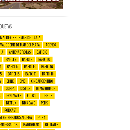
IQUETAS
IVAL DE CINE DE MAR DEL PLATA
IVAL DE CINE DE MAR DEL PLATA
AGENDA
IA
ANTENAS ROTAS
BAFICI 6
BAFICI 8
BAFICI 9
BAFICI 10
1
BAFICI 12
BAFICI 13
BAFICI 14
15
BAFICI 16
BAFICI 17
BAFICI 18
Á
CHILE
CINE
CINE ARGENTINO
COREA
DISCOS
DJ MALHUMOR
A
FESTIVALES
FUTBOL
LIBROS
A
NETFLIX
NICK CAVE
PELIS
PODCAST
ST ENCERRADOS AFUERA
PUNK
 ENCERRADOS
RADIOHEAD
RECITALES