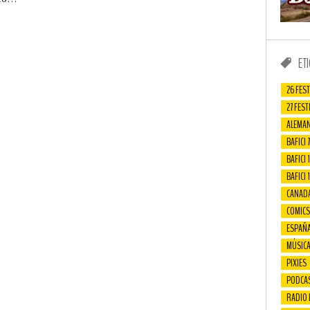
ET
26 FEST
27 FEST
ALEMAN
BAFICI 7
BAFICI 1
BAFICI 
CANAD
COMICS
ESPAÑ
MÚSIC
PIXIES
PODCA
RADIO