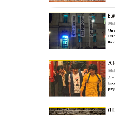
BLA
JOTA 
Un c
Euro
niev
20 
JOTA 
A mo
Ence
prep
CUE