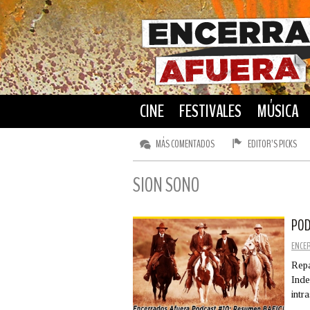
CINE
FESTIVALES
MÚSICA
MÁS COMENTADOS
EDITOR’S PICKS
SION SONO
POD
ENCE
Repa
Inde
intr