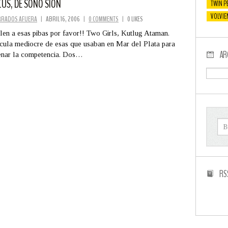
CUS, DE SONO SION
TWIN P
VOLVIE
RRADOS AFUERA
|
ABRIL 16, 2006
|
0 COMMENTS
|
0 LIKES
len a esas pibas por favor!! Two Girls, Kutlug Ataman.
cula mediocre de esas que usaban en Mar del Plata para
AR
enar la competencia. Dos…
RS