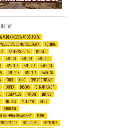
IQUETAS
IVAL DE CINE DE MAR DEL PLATA
IVAL DE CINE DE MAR DEL PLATA
AGENDA
IA
ANTENAS ROTAS
BAFICI 6
BAFICI 8
BAFICI 9
BAFICI 10
1
BAFICI 12
BAFICI 13
BAFICI 14
15
BAFICI 16
BAFICI 17
BAFICI 18
Á
CHILE
CINE
CINE ARGENTINO
COREA
DISCOS
DJ MALHUMOR
A
FESTIVALES
FUTBOL
LIBROS
A
NETFLIX
NICK CAVE
PELIS
PODCAST
ST ENCERRADOS AFUERA
PUNK
 ENCERRADOS
RADIOHEAD
RECITALES