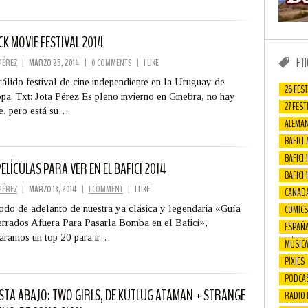
CK MOVIE FESTIVAL 2014
ET
PÉREZ
|
MARZO 25, 2014
|
0 COMMENTS
|
1 LIKE
álido festival de cine independiente en la Uruguay de
26 FEST
pa. Txt: Jota Pérez Es pleno invierno en Ginebra, no hay
27 FEST
e, pero está su…
ALEMAN
BAFICI 7
BAFICI 1
PELÍCULAS PARA VER EN EL BAFICI 2014
BAFICI 
PÉREZ
|
MARZO 13, 2014
|
1 COMMENT
|
1 LIKE
CANAD
COMICS
do de adelanto de nuestra ya clásica y legendaria «Guía
rrados Afuera Para Pasarla Bomba en el Bafici»,
ESPAÑ
aramos un top 20 para ir…
MÚSIC
PIXIES
PODCA
STA ABAJO: TWO GIRLS, DE KUTLUG ATAMAN + STRANGE
RADIO