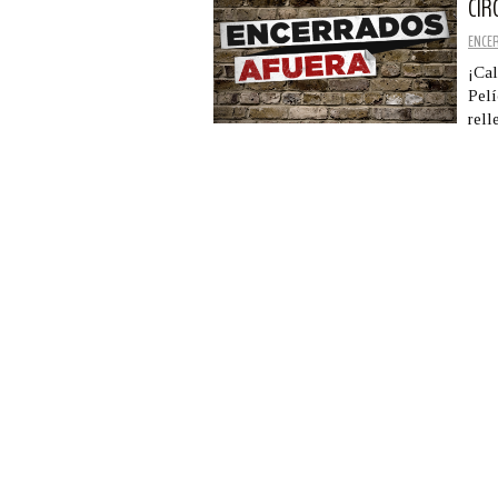
CIR
ENCE
¡Cal
Pelí
rell