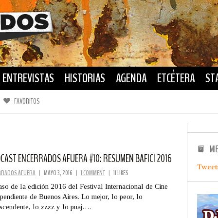
ENTREVISTAS
HISTORIAS
AGENDA
ETCÉTERA
ST
FAVORITOS
FACEBOOK
TWITTER
MI
CAST ENCERRADOS AFUERA #10: RESUMEN BAFICI 2016
Tweet
RRADOS AFUERA
|
MAYO 3, 2016
|
1 COMMENT
|
11 LIKES
so de la edición 2016 del Festival Internacional de Cine
pendiente de Buenos Aires. Lo mejor, lo peor, lo
ascendente, lo zzzz y lo puaj….