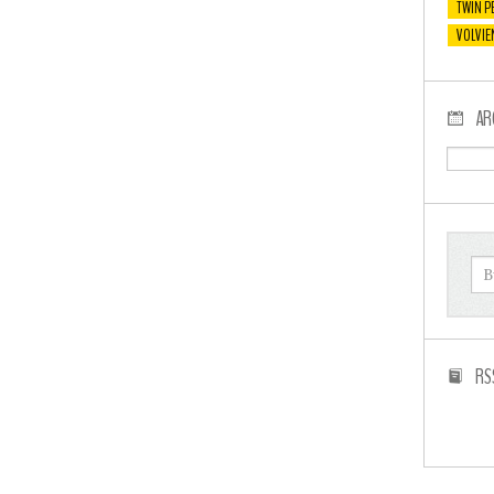
TWIN P
VOLVIE
AR
RS