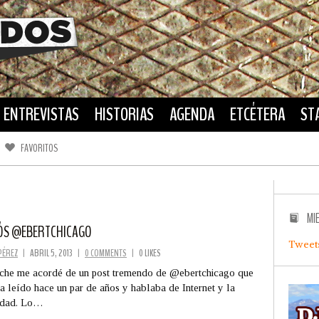
ENTREVISTAS
HISTORIAS
AGENDA
ETCÉTERA
ST
FAVORITOS
FACEBOOK
TWITTER
MI
ÓS @EBERTCHICAGO
Tweet
PÉREZ
|
ABRIL 5, 2013
|
0 COMMENTS
|
0 LIKES
he me acordé de un post tremendo de @ebertchicago que
a leído hace un par de años y hablaba de Internet y la
edad. Lo…