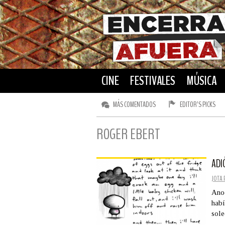
CINE
FESTIVALES
MÚSICA
MÁS COMENTADOS
EDITOR’S PICKS
ROGER EBERT
ADI
JOTA 
Anoc
habí
sol