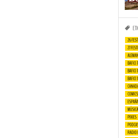
ET
26 FEST
27 FEST
ALEMAN
BAFICI 7
BAFICI 1
BAFICI 
CANAD
COMICS
ESPAÑ
MÚSIC
PIXIES
PODCA
RADIO