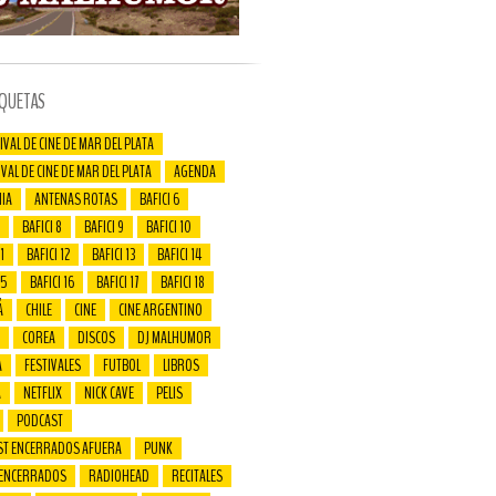
IQUETAS
IVAL DE CINE DE MAR DEL PLATA
IVAL DE CINE DE MAR DEL PLATA
AGENDA
IA
ANTENAS ROTAS
BAFICI 6
BAFICI 8
BAFICI 9
BAFICI 10
1
BAFICI 12
BAFICI 13
BAFICI 14
15
BAFICI 16
BAFICI 17
BAFICI 18
Á
CHILE
CINE
CINE ARGENTINO
COREA
DISCOS
DJ MALHUMOR
A
FESTIVALES
FUTBOL
LIBROS
A
NETFLIX
NICK CAVE
PELIS
PODCAST
ST ENCERRADOS AFUERA
PUNK
 ENCERRADOS
RADIOHEAD
RECITALES